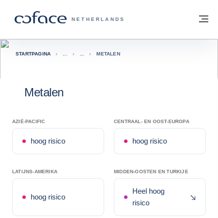
ga naar de inhoud
Terug naar startpagina
M
COFACE, FOR TRADE - GROEP WEBSIT
NETHERLANDS
STARTPAGINA
METALEN
Metalen
AZIË-PACIFIC
CENTRAAL- EN OOST-EUROPA
hoog risico
hoog risico
LATIJNS-AMERIKA
MIDDEN-OOSTEN EN TURKIJE
Heel hoog
Recente
hoog risico
risico