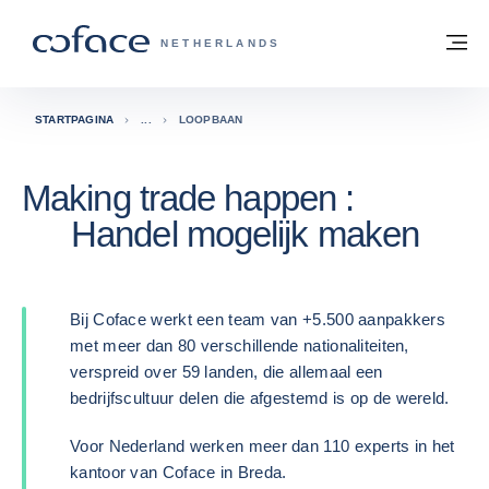
ga naar de inhoud
Terug naar startpagina
M
COFACE, FOR TRADE - GROEP WEBSIT
NETHERLANDS
STARTPAGINA
LOOPBAAN
Making trade happen :
Handel mogelijk maken
Bij Coface werkt een team van +5.500 aanpakkers
met meer dan 80 verschillende nationaliteiten,
verspreid over 59 landen, die allemaal een
bedrijfscultuur delen die afgestemd is op de wereld.
Voor Nederland werken meer dan 110 experts in het
kantoor van Coface in Breda.