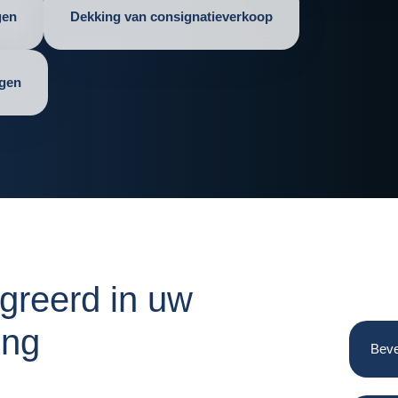
gen
Dekking van consignatieverkoop
ngen
egreerd in uw
ing
Beve