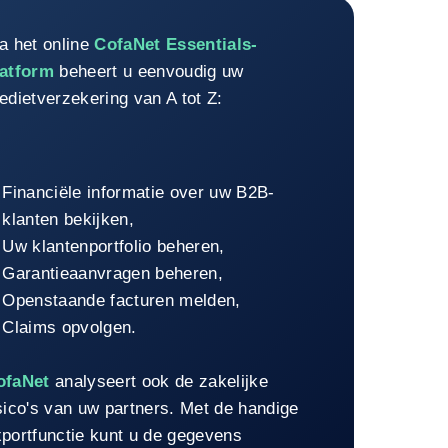
eveiligd online platform
a het online
CofaNet Essentials-
latform
beheert u eenvoudig uw
edietverzekering van A tot Z:
Financiële informatie over uw B2B-
klanten bekijken,
Uw klantenportfolio beheren,
Garantieaanvragen beheren,
Openstaande facturen melden,
Claims opvolgen.
ofaNet
analyseert ook de zakelijke
sico's van uw partners. Met de handige
portfunctie kunt u de gegevens