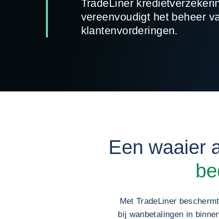
TradeLiner kredietverzekeri
vereenvoudigt het beheer v
klantenvorderingen.
Een waaier a
bed
Met TradeLiner beschermt
bij wanbetalingen in binnen