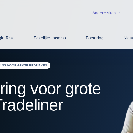
Andere sites
gle Risk
Zakelijke Incasso
Factoring
Nieu
ING VOOR GROTE BEDRIJVEN
ring voor grote
radeliner