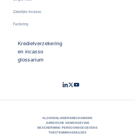
Zakelijke Incasso
Factoring
Kredietverzekering
en incasso
glossarium
LinkedIn
Twitter
Youtube
- Coface
- Coface
- Coface
KLOKKENLUIDERSMECHANISME
JURIDISCHE KENNISGEVING
BESCHERMING PERSOONSGEGEVENS
TOESTEMMINGSKEUZES