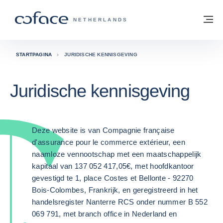
ga naar de inhoud
Terug naar startpagina
M
COFACE, FOR TRADE - GROEP WEBSIT
NETHERLANDS
STARTPAGINA
JURIDISCHE KENNISGEVING
Juridische kennisgeving
Deze website is van Compagnie française
d'assurance pour le commerce extérieur, een
naamloze vennootschap met een maatschappelijk
kapitaal van 137 052 417,05€, met hoofdkantoor
gevestigd te 1, place Costes et Bellonte - 92270
Bois-Colombes, Frankrijk, en geregistreerd in het
handelsregister Nanterre RCS onder nummer B 552
069 791, met branch office in Nederland en