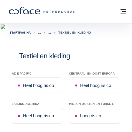
ga naar de inhoud
Terug naar startpagina
M
COFACE, FOR TRADE - GROEP WEBSIT
NETHERLANDS
STARTPAGINA
TEXTIEL EN KLEDING
Textiel en kleding
AZIË-PACIFIC
CENTRAAL- EN OOST-EUROPA
Heel hoog risico
Heel hoog risico
LATIJNS-AMERIKA
MIDDEN-OOSTEN EN TURKIJE
Heel hoog risico
hoog risico