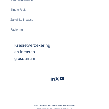
Single Risk
Zakelijke Incasso
Factoring
Kredietverzekering
en incasso
glossarium
LinkedIn
Twitter
Youtube
- Coface
- Coface
- Coface
KLOKKENLUIDERSMECHANISME