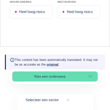
NOORD-AMERIKA
WEST-EUROPA
Heel hoog risico
Heel hoog risico
This content has been automatically translated. It may not
be as accurate as the
original
.
Kies een onderwerp
Select page section
Selecteer een sector