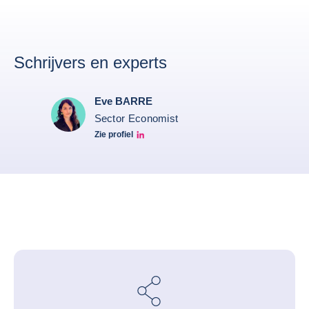
Schrijvers en experts
Eve BARRE
Sector Economist
Zie profiel
Eve barré linkedin