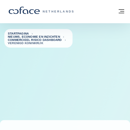
ga naar de inhoud
Terug naar startpagina
M
COFACE, FOR TRADE - GROEP WEBSIT
NETHERLANDS
STARTPAGINA
NIEUWS, ECONOMIE EN INZICHTEN
COMMERCIEEL RISICO DASHBOARD
VERENIGD KONINKRIJK