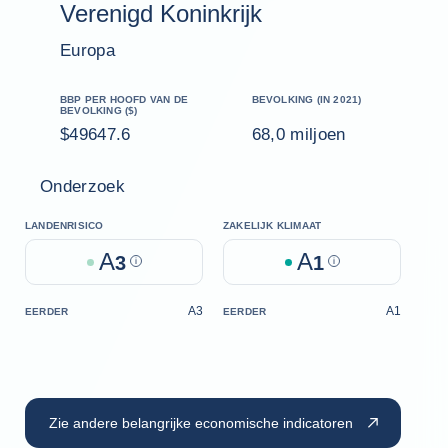
Verenigd Koninkrijk
Europa
BBP PER HOOFD VAN DE
BEVOLKING (IN 2021)
BEVOLKING ($)
$49647.6
68,0 miljoen
Onderzoek
LANDENRISICO
ZAKELIJK KLIMAAT
A
A
3
Help
1
Help
A3
A1
EERDER
EERDER
Zie andere belangrijke economische indicatoren