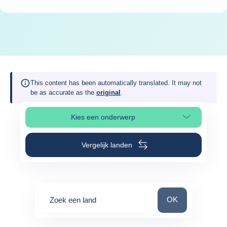
This content has been automatically translated. It may not
be as accurate as the
original
.
Kies een onderwerp
Selecteer paginasectie
Vergelijk landen
Zoek een land
OK
Zoek een land
0
suggestions