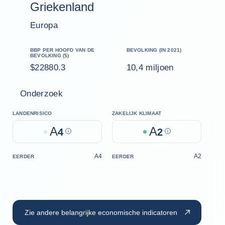
Griekenland
Europa
BBP PER HOOFD VAN DE
BEVOLKING (IN 2021)
BEVOLKING ($)
$22880.3
10,4 miljoen
Onderzoek
LANDENRISICO
ZAKELIJK KLIMAAT
A
A
4
Help
2
Help
A4
A2
EERDER
EERDER
Zie andere belangrijke economische indicatoren