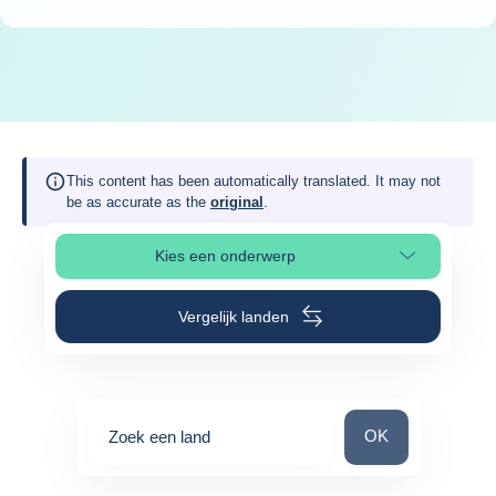
This content has been automatically translated. It may not
be as accurate as the
original
.
Kies een onderwerp
Selecteer paginasectie
Vergelijk landen
Zoek een land
OK
Zoek een land
0
suggestions