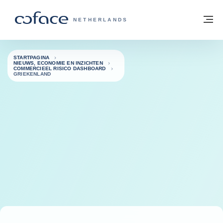
ga naar de inhoud
Terug naar startpagina
M
COFACE, FOR TRADE - GROEP WEBSIT
NETHERLANDS
STARTPAGINA
NIEUWS, ECONOMIE EN INZICHTEN
COMMERCIEEL RISICO DASHBOARD
GRIEKENLAND