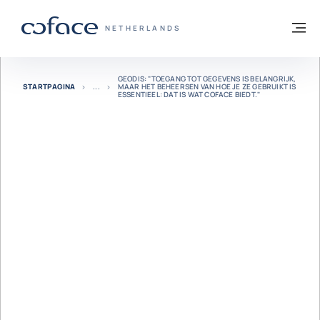
ga naar de inhoud
Terug naar startpagina
M
COFACE, FOR TRADE - GROEP WEBSITE
NETHERLANDS
GEODIS: "TOEGANG TOT GEGEVENS IS BELANGRIJK,
STARTPAGINA
MAAR HET BEHEERSEN VAN HOE JE ZE GEBRUIKT IS
ESSENTIEEL: DAT IS WAT COFACE BIEDT."