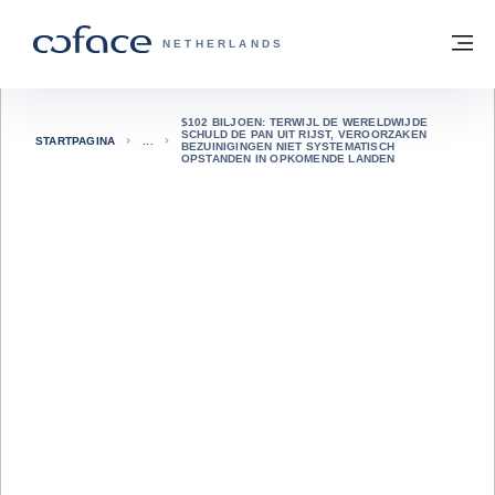
ga naar de inhoud
Terug naar startpagina
M
COFACE, FOR TRADE - GROEP WEBSIT
NETHERLANDS
$102 BILJOEN: TERWIJL DE WERELDWIJDE
SCHULD DE PAN UIT RIJST, VEROORZAKEN
STARTPAGINA
BEZUINIGINGEN NIET SYSTEMATISCH
OPSTANDEN IN OPKOMENDE LANDEN