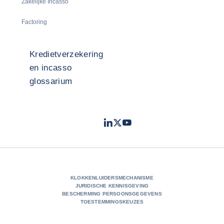
Zakelijke Incasso
Factoring
Kredietverzekering
en incasso
glossarium
LinkedIn
Twitter
Youtube
- Coface
- Coface
- Coface
KLOKKENLUIDERSMECHANISME
JURIDISCHE KENNISGEVING
BESCHERMING PERSOONSGEGEVENS
TOESTEMMINGSKEUZES