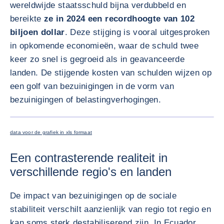
wereldwijde staatsschuld bijna verdubbeld en
bereikte
ze in 2024 een recordhoogte van 102
biljoen dollar
. Deze stijging is vooral uitgesproken
in opkomende economieën, waar de schuld twee
keer zo snel is gegroeid als in geavanceerde
landen. De stijgende kosten van schulden wijzen op
een golf van bezuinigingen in de vorm van
bezuinigingen of belastingverhogingen.
VERGRO
data voor de grafiek in xls formaat
Een contrasterende realiteit in
verschillende regio's en landen
De impact van bezuinigingen op de sociale
stabiliteit verschilt aanzienlijk van regio tot regio en
kan soms sterk destabiliserend zijn. In Ecuador