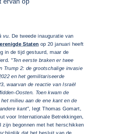
t ervan op
à vu
. De tweede inauguratie van
erenigde Staten
op 20 januari heeft
 in de tijd gestuurd, maar de
erd. "
Ten eerste braken er twee
en Trump 2: de grootschalige invasie
2022 en het gemilitariseerde
3, waarvan de reactie van Israël
 Midden-Oosten. Toen kwam de
 het milieu aan de ene kant en de
andere kant",
legt Thomas Gomart,
uut voor Internationale Betrekkingen,
al zijn begonnen met het herschikken
chijnlijk dat het besluit van de