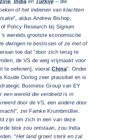
zilië
,
India
en
Turkije
– die
oeken of het indienen van klachten
isatie
", aldus Andrew Bishop,
 of Policy Research bij Signum
 's werelds grootste economische
te dwingen te beslissen of ze met of
eraan toe dat "door zich terug te
emden, de VS de weg vrijmaakt voor
t te oefenen], vooral
China
". Onder
e Koude Oorlog zeer plausibel en is
ostrategic Business Group van EY
 een wereld die verdeeld is in
ineerd door de VS, een andere door
 macht
", zei Famke Krumbmüller.
ld zijn om zich in een van deze
erde blok zou ontstaan, zou India
iden. "
Het land groeit sterk en zal