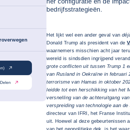
her configuratie en de impac
bedrijfsstrategieën.
Het lijkt wel een ander geval van
déj
eroverwegen
Donald Trump als president van de
V
waarnemers misschien acht jaar terug
wereld is sindsdien ingrijpend verand
grote conflicten uit tussen Trump 1 
en)
van Rusland in Oekraïne in februari 
terrorisme van Hamas in oktober 202
Delen
leidde tot een herschikking van het
versnelling van de achteruitgang van
verspreiding van technologie aan de 
directeur van IFRI, het Franse Instit
uit. Hoewel al deze gebeurtenissen 
van het geopolitieke dek, is het waars