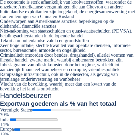
De economie is sterk afhankelijk van koolwaterstoffen, waaronder de
onzekere Amerikaanse vergunningen die aan Chevron en andere
buitenlandse exploitanten zijn toegekend, de energiesamenwerking met
Iran en leningen van China en Rusland
Onderworpen aan Amerikaanse sancties: beperkingen op de
oliehandel, financiële sancties
Niet-nakoming van staatsschulden en quasi-staatsschulden (PDVSA),
betalingsachterstanden in de lopende handel
Tekort aan buitenlandse valuta en grondstoffen
Zeer hoge inflatie, slechte kwaliteit van openbare diensten, informele
sector, bureaucratie, armoede en ongelijkheid
Criminaliteit (moorden door bendes, drugshandel), allerlei vormen van
illegale handel, zwarte markt, waarbij ambtenaren betrokken zijn
Inbeslagname van olie-inkomsten door het regime, wat leidt tot
aanzienlijk financieel wanbeheer en corruptie, vriendjespolitiek
Rampzalige infrastructuur, ook in de oliesector, als gevolg van
jarenlange onderinvestering en wanbeheer
Vlucht van de bevolking, waarbij meer dan een kwart van de
bevolking het land is ontvlucht
Handelsbeurzen
Export
van goederen als % van het totaal
Verenigde Staten
39%
India
14%
Europa
13%