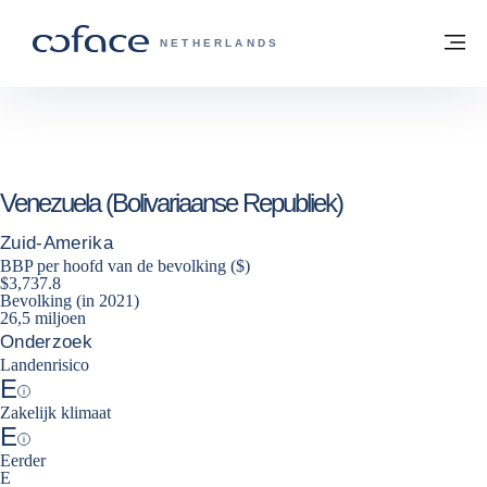
ga naar de inhoud
Terug naar startpagina
M
COFACE, FOR TRADE - GROEP WEBSIT
NETHERLANDS
Venezuela (Bolivariaanse Republiek)
Zuid-Amerika
BBP per hoofd van de bevolking ($)
$3,737.8
Bevolking (in 2021)
26,5 miljoen
Onderzoek
Landenrisico
E
Help
Zakelijk klimaat
E
Help
Eerder
E