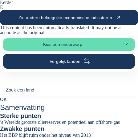
Eerder
E
Zie andere belangrijke economische indicatoren
This content has been automatically translated. It may not be as
accurate as the
original
.
Kies een onderwerp
Selecteer paginasectie
Vergelijk landen
Zoek een land
Zoek een land
0
OK
suggestions
Samenvatting
Sterke punten
’s Werelds grootste oliereserves en potentieel aan offshore-gas
Zwakke punten
Het BBP blijft ruim onder het niveau van 2013