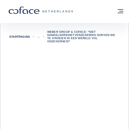
ga naar de inhoud
Terug naar startpagina
M
COFACE, FOR TRADE - GROEP WEBSIT
NETHERLANDS
WEBER GROUP & COFACE: "MET
HANDELSKREDIETVERZEKERING DURVEN WE
STARTPAGINA
TE GROEIEN IN EEN WERELD VOL
ONZEKERHEID"