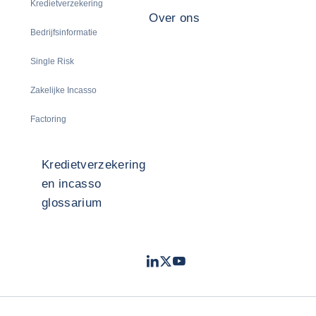
Kredietverzekering
Over ons
Bedrijfsinformatie
Single Risk
Zakelijke Incasso
Factoring
Kredietverzekering
en incasso
glossarium
LinkedIn
Twitter
Youtube
- Coface
- Coface
- Coface