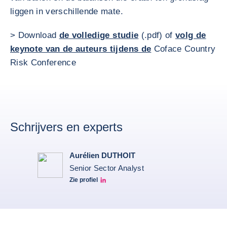
liggen in verschillende mate.
> Download
de volledige studie
(.pdf) of
volg de
keynote van de auteurs tijdens de
Coface Country
Risk Conference
Schrijvers en experts
Aurélien DUTHOIT
Senior Sector Analyst
Zie profiel
Aurélien Duthoit Linkedin profile