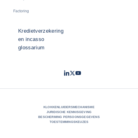
Factoring
Kredietverzekering
en incasso
glossarium
LinkedIn
Twitter
Youtube
- Coface
- Coface
- Coface
KLOKKENLUIDERSMECHANISME
JURIDISCHE KENNISGEVING
BESCHERMING PERSOONSGEGEVENS
TOESTEMMINGSKEUZES