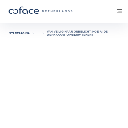
ga naar de inhoud
Terug naar startpagina
M
COFACE, FOR TRADE - GROEP WEBSIT
NETHERLANDS
VAN VEILIG NAAR ONBELICHT: HOE AI DE
STARTPAGINA
WERKKAART OPNIEUW TEKENT