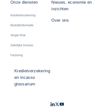
Onze diensten
Nieuws, economie en
inzichten
Kredietverzekering
Over ons
Bedrijfsinformatie
Single Risk
Zakelijke Incasso
Factoring
Kredietverzekering
en incasso
glossarium
LinkedIn
Twitter
Youtube
- Coface
- Coface
- Coface