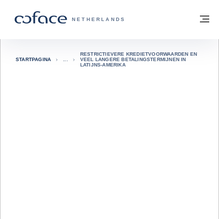
ga naar de inhoud
Terug naar startpagina
M
COFACE, FOR TRADE - GROEP WEBSIT
NETHERLANDS
RESTRICTIEVERE KREDIETVOORWAARDEN EN
STARTPAGINA
VEEL LANGERE BETALINGSTERMIJNEN IN
LATIJNS-AMERIKA