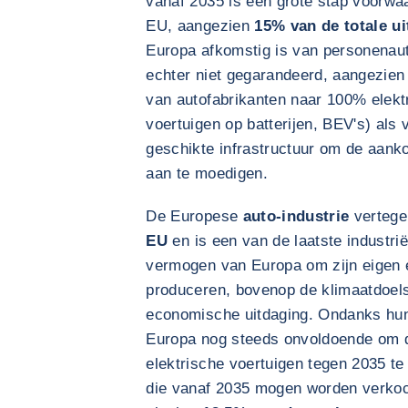
vanaf 2035 is een grote stap voorwaa
EU, aangezien
15% van de totale u
Europa afkomstig is van personenaut
echter niet gegarandeerd, aangezien
van autofabrikanten naar 100% elektr
voertuigen op batterijen, BEV's) als
geschikte infrastructuur om de aank
aan te moedigen.
De Europese
auto-industrie
vertege
EU
en is een van de laatste industrië
vermogen van Europa om zijn eigen e
produceren, bovenop de klimaatdoels
economische uitdaging. Ondanks hun
Europa nog steeds onvoldoende om d
elektrische voertuigen tegen 2035 te
die vanaf 2035 mogen worden verkoc