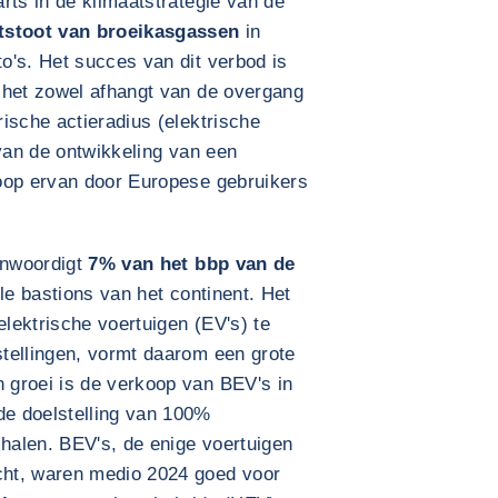
rts in de klimaatstrategie van de
itstoot van broeikasgassen
in
o's. Het succes van dit verbod is
 het zowel afhangt van de overgang
ische actieradius (elektrische
 van de ontwikkeling van een
oop ervan door Europese gebruikers
nwoordigt
7% van het bbp van de
le bastions van het continent. Het
lektrische voertuigen (EV's) te
tellingen, vormt daarom een grote
 groei is de verkoop van BEV's in
e doelstelling van 100%
 halen. BEV's, de enige voertuigen
ht, waren medio 2024 goed voor