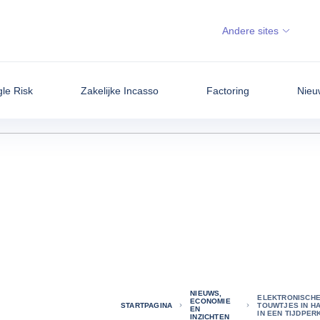
Andere sites
gle Risk
Zakelijke Incasso
Factoring
Nieu
NIEUWS,
ELEKTRONISCHE
ECONOMIE
STARTPAGINA
TOUWTJES IN H
EN
IN EEN TIJDPER
INZICHTEN