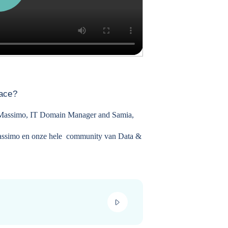
face?
Massimo, IT Domain Manager
and
Samia,
assimo en onze hele community van Data &
play_video