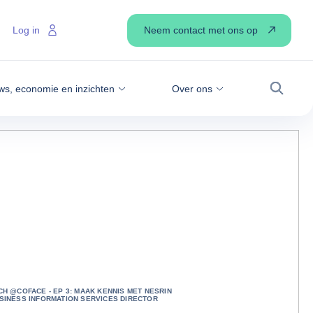
Neem contact met ons op
Log in
ws, economie en inzichten
Over ons
Zoek
CH @COFACE - EP 3: MAAK KENNIS MET NESRIN
USINESS INFORMATION SERVICES DIRECTOR