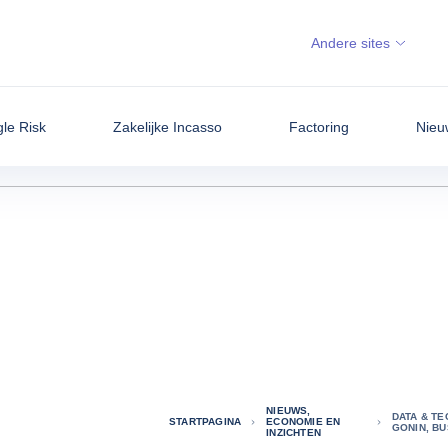
Andere sites
gle Risk
Zakelijke Incasso
Factoring
Nieu
NIEUWS,
DATA & TE
STARTPAGINA
ECONOMIE EN
GONIN, B
INZICHTEN