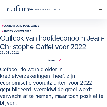
ga naar de inhoud
Terug naar startpagina
M
COFACE, FOR TRADE - GROEP WEBSIT
NETHERLANDS
#
ECONOMISCHE PUBLICATIES
#
ADVIES VAN EXPERTS
Outlook van hoofdeconoom Jean-
Christophe Caffet voor 2022
12 / 01 / 2022
Delen
Coface, de wereldleider in
kredietverzekeringen, heeft zijn
economische vooruitzichten voor 2022
gepubliceerd. Wereldwijde groei wordt
verwacht af te nemen, maar toch positief te
blijven.