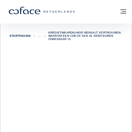
ga naar de inhoud
Terug naar startpagina
M
COFACE, FOR TRADE - GROEP WEBSIT
NETHERLANDS
KREDIETWAARDIGHEID BEPAALT VERTROUWEN:
STARTPAGINA
WAAROM EEN CHECK VAN JE DEBITEUREN
ONMISBAAR IS