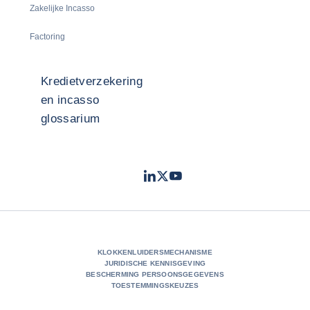
Zakelijke Incasso
Factoring
Kredietverzekering
en incasso
glossarium
LinkedIn
Twitter
Youtube
- Coface
- Coface
- Coface
KLOKKENLUIDERSMECHANISME
JURIDISCHE KENNISGEVING
BESCHERMING PERSOONSGEGEVENS
TOESTEMMINGSKEUZES