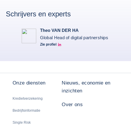
Schrijvers en experts
Theo VAN DER HA
Global Head of digital partnerships
Zie profiel
Theo Van Der Ha LinkedIn
Onze diensten
Nieuws, economie en
inzichten
Kredietverzekering
Over ons
Bedrijfsinformatie
Single Risk