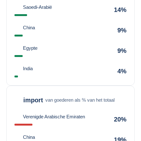
Saoedi-Arabië
14%
China
9%
Egypte
9%
India
4%
import
van goederen als % van het totaal
Verenigde Arabische Emiraten
20%
China
19%