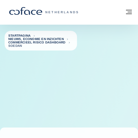
ga naar de inhoud
Terug naar startpagina
M
COFACE, FOR TRADE - GROEP WEBSIT
NETHERLANDS
STARTPAGINA
NIEUWS, ECONOMIE EN INZICHTEN
COMMERCIEEL RISICO DASHBOARD
SOEDAN