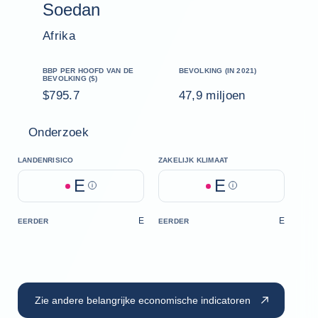
Soedan
Afrika
BBP PER HOOFD VAN DE
BEVOLKING (IN 2021)
BEVOLKING ($)
$795.7
47,9 miljoen
Onderzoek
LANDENRISICO
ZAKELIJK KLIMAAT
E
E
Help
Help
E
E
EERDER
EERDER
Zie andere belangrijke economische indicatoren