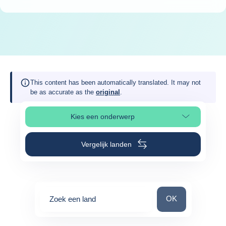
This content has been automatically translated. It may not
be as accurate as the
original
.
Kies een onderwerp
Selecteer paginasectie
Vergelijk landen
Zoek een land
OK
Zoek een land
0
suggestions