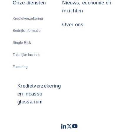
Onze diensten
Nieuws, economie en
inzichten
Kredietverzekering
Over ons
Bedrijfsinformatie
Single Risk
Zakelijke Incasso
Factoring
Kredietverzekering
en incasso
glossarium
LinkedIn
Twitter
Youtube
- Coface
- Coface
- Coface