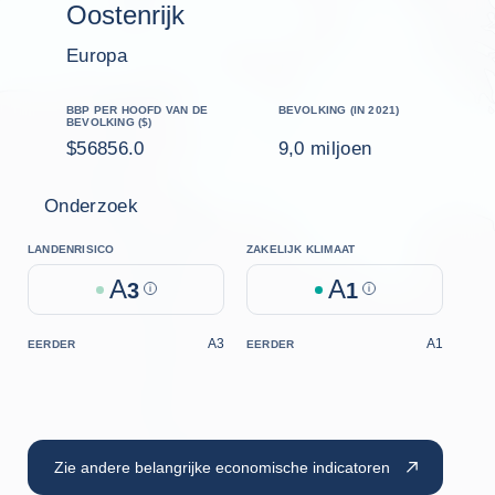
Oostenrijk
Europa
BBP PER HOOFD VAN DE
BEVOLKING (IN 2021)
BEVOLKING ($)
$56856.0
9,0 miljoen
Onderzoek
LANDENRISICO
ZAKELIJK KLIMAAT
A
A
3
Help
1
Help
A3
A1
EERDER
EERDER
Zie andere belangrijke economische indicatoren