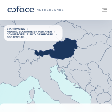
ga naar de inhoud
Terug naar startpagina
M
COFACE, FOR TRADE - GROEP WEBSIT
NETHERLANDS
STARTPAGINA
NIEUWS, ECONOMIE EN INZICHTEN
COMMERCIEEL RISICO DASHBOARD
OOSTENRIJK