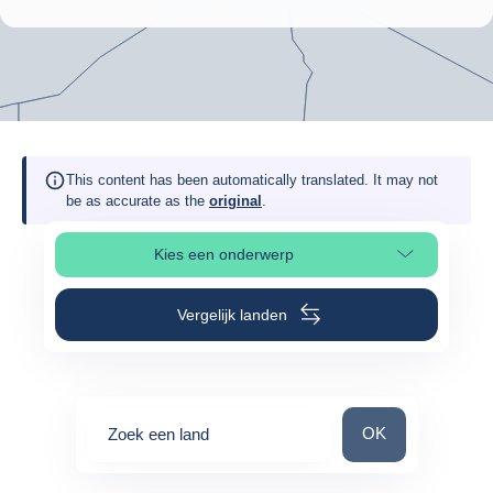
This content has been automatically translated. It may not
be as accurate as the
original
.
Kies een onderwerp
Selecteer paginasectie
Vergelijk landen
Zoek een land
OK
Zoek een land
0
suggestions