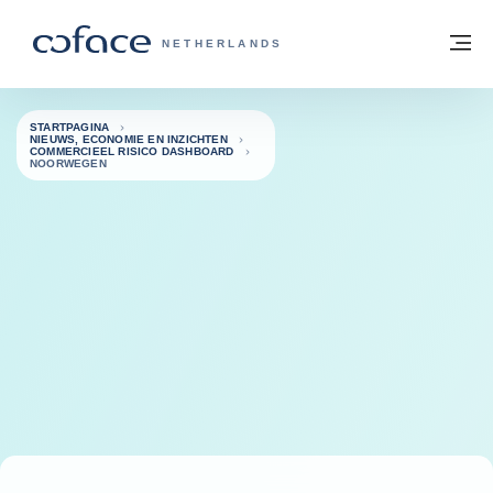
ga naar de inhoud
Terug naar startpagina
M
COFACE, FOR TRADE - GROEP WEBSIT
NETHERLANDS
STARTPAGINA
NIEUWS, ECONOMIE EN INZICHTEN
COMMERCIEEL RISICO DASHBOARD
NOORWEGEN