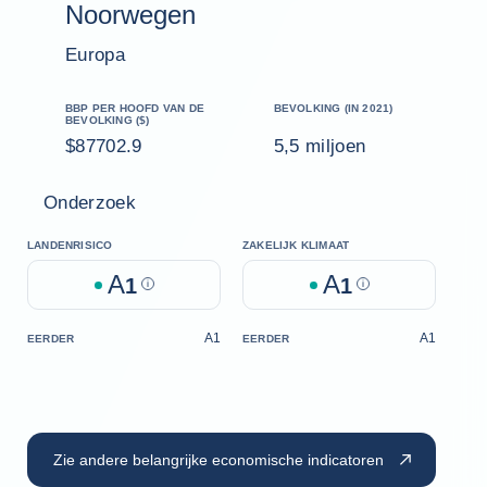
Noorwegen
Europa
BBP PER HOOFD VAN DE
BEVOLKING (IN 2021)
BEVOLKING ($)
$87702.9
5,5 miljoen
Onderzoek
LANDENRISICO
ZAKELIJK KLIMAAT
A
A
1
Help
1
Help
A1
A1
EERDER
EERDER
Zie andere belangrijke economische indicatoren