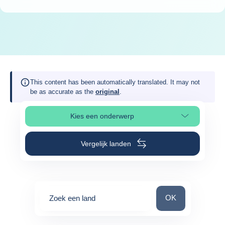
This content has been automatically translated. It may not
be as accurate as the
original
.
Kies een onderwerp
Selecteer paginasectie
Vergelijk landen
Zoek een land
OK
Zoek een land
0
suggestions