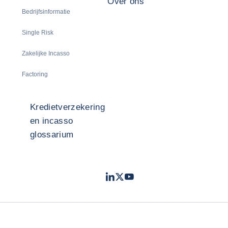
Over ons
Bedrijfsinformatie
Single Risk
Zakelijke Incasso
Factoring
Kredietverzekering
en incasso
glossarium
LinkedIn
Twitter
Youtube
- Coface
- Coface
- Coface