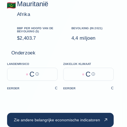
Mauritanië
Afrika
BBP PER HOOFD VAN DE
BEVOLKING (IN 2021)
BEVOLKING ($)
$2,403.7
4,4 miljoen
Onderzoek
LANDENRISICO
ZAKELIJK KLIMAAT
C
C
Help
Help
C
C
EERDER
EERDER
Zie andere belangrijke economische indicatoren