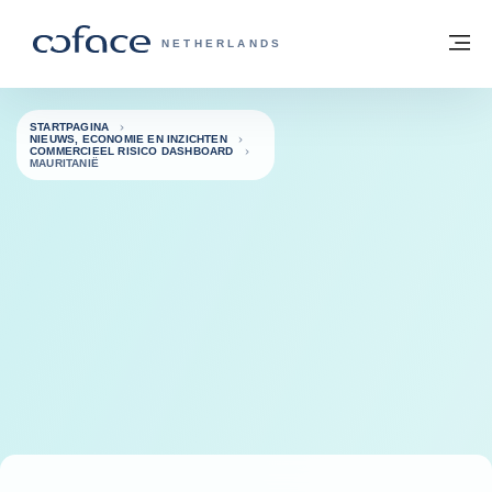
ga naar de inhoud
Terug naar startpagina
M
COFACE, FOR TRADE - GROEP WEBSIT
NETHERLANDS
STARTPAGINA
NIEUWS, ECONOMIE EN INZICHTEN
COMMERCIEEL RISICO DASHBOARD
MAURITANIË