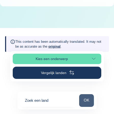
This content has been automatically translated. It may not
be as accurate as the
original
.
Kies een onderwerp
Selecteer paginasectie
Vergelijk landen
Zoek een land
OK
Zoek een land
0
suggestions