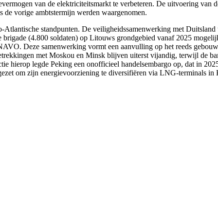
tievermogen van de elektriciteitsmarkt te verbeteren. De uitvoering v
jdens de vorige ambtstermijn werden waargenomen.
 Euro-Atlantische standpunten. De veiligheidssamenwerking met Duitsla
se brigade (4.800 soldaten) op Litouws grondgebied vanaf 2025 mogelij
de NAVO. Deze samenwerking vormt een aanvulling op het reeds gebouw
etrekkingen met Moskou en Minsk blijven uiterst vijandig, terwijl de b
e hierop legde Peking een onofficieel handelsembargo op, dat in 2025 n
zet om zijn energievoorziening te diversifiëren via LNG-terminals in 