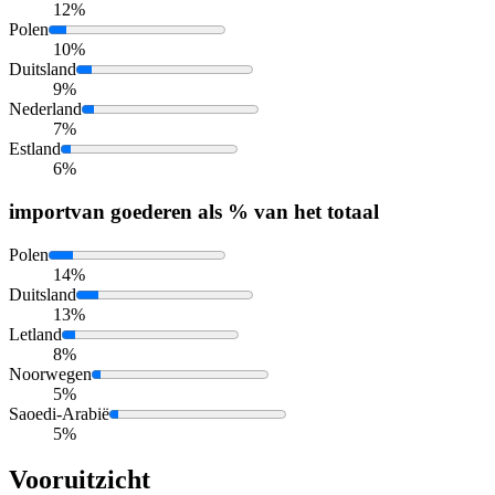
12%
Polen
10%
Duitsland
9%
Nederland
7%
Estland
6%
import
van goederen als % van het totaal
Polen
14%
Duitsland
13%
Letland
8%
Noorwegen
5%
Saoedi-Arabië
5%
Vooruitzicht