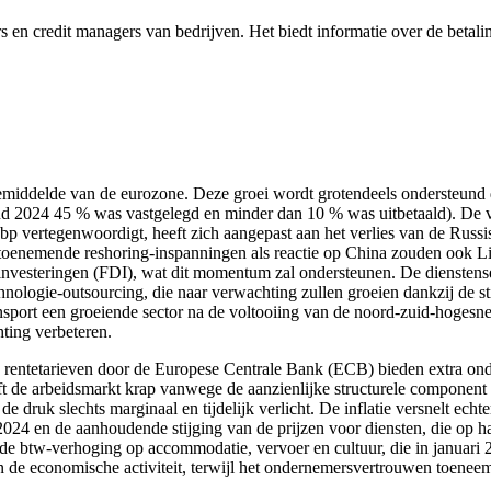
en credit managers van bedrijven. Het biedt informatie over de betalin
 gemiddelde van de eurozone. Deze groei wordt grotendeels ondersteun
2024 45 % was vastgelegd en minder dan 10 % was uitbetaald). De voor
p vertegenwoordigt, heeft zich aangepast aan het verlies van de Russis
 toenemende reshoring-inspanningen als reactie op China zouden ook 
investeringen (FDI), wat dit momentum zal ondersteunen. De dienstensec
nologie-outsourcing, die naar verwachting zullen groeien dankzij de sti
sport een groeiende sector na de voltooiing van de noord-zuid-hogesnel
ting verbeteren.
 rentetarieven door de Europese Centrale Bank (ECB) bieden extra onde
 de arbeidsmarkt krap vanwege de aanzienlijke structurele component va
e druk slechts marginaal en tijdelijk verlicht. De inflatie versnelt ech
n 2024 en de aanhoudende stijging van de prijzen voor diensten, die op
ande btw-verhoging op accommodatie, vervoer en cultuur, die in januari
n de economische activiteit, terwijl het ondernemersvertrouwen toeneem