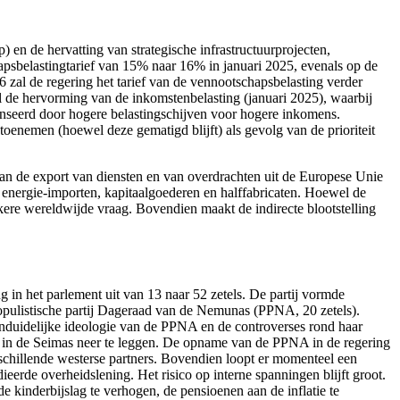
) en de hervatting van strategische infrastructuurprojecten,
apsbelastingtarief van 15% naar 16% in januari 2025, evenals op de
 zal de regering het tarief van de vennootschapsbelasting verder
de hervorming van de inkomstenbelasting (januari 2025), waarbij
nseerd door hogere belastingschijven voor hogere inkomens.
enemen (hoewel deze gematigd blijft) als gevolg van de prioriteit
 van de export van diensten en van overdrachten uit de Europese Unie
n energie-importen, kapitaalgoederen en halffabricaten. Hoewel de
ere wereldwijde vraag. Bovendien maakt de indirecte blootstelling
n het parlement uit van 13 naar 52 zetels. De partij vormde
opulistische partij Dageraad van de Nemunas (PPNA, 20 zetels).
onduidelijke ideologie van de PPNA en de controverses rond haar
el in de Seimas neer te leggen. De opname van de PPNA in de regering
rschillende westerse partners. Bovendien loopt er momenteel een
eerde overheidslening. Het risico op interne spanningen blijft groot.
e kinderbijslag te verhogen, de pensioenen aan de inflatie te