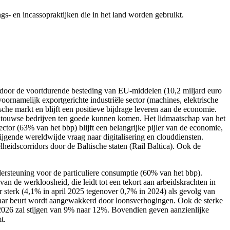
gs- en incassopraktijken die in het land worden gebruikt.
d door de voortdurende besteding van EU-middelen (10,2 miljard euro
namelijk exportgerichte industriële sector (machines, elektrische
che markt en blijft een positieve bijdrage leveren aan de economie.
Litouwse bedrijven ten goede kunnen komen. Het lidmaatschap van het
tor (63% van het bbp) blijft een belangrijke pijler van de economie,
jgende wereldwijde vraag naar digitalisering en clouddiensten.
heidscorridors door de Baltische staten (Rail Baltica). Ook de
rsteuning voor de particuliere consumptie (60% van het bbp).
n de werkloosheid, die leidt tot een tekort aan arbeidskrachten in
ter sterk (4,1% in april 2025 tegenover 0,7% in 2024) als gevolg van
 haar beurt wordt aangewakkerd door loonsverhogingen. Ook de sterke
 2026 zal stijgen van 9% naar 12%. Bovendien geven aanzienlijke
t.