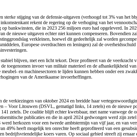
n sterke stijging van de defensie-uitgaven (verhoogd tot 3% van het bbp
e inkomstenkant rekent de regering op de verhoging van het vennootsch
g op bankwinsten, die in 2023 256 miljoen euro had opgeleverd. In 2026
n de nieuwe uitgaven echter niet kunnen compenseren. Bovendien zal 
stinggrondslag verkleinen, hoewel dit gedeeltelijk zal worden gecompe
middelen, Europese overdrachten en leningen) zal de overheidsschuld to
investeringen.
abiel blijven, met een licht tekort. Deze profiteert van de veerkracht
n: de toegenomen invoer van militair materieel en de afhankelijkheid va
de meubel- en machinesectoren te lijden kunnen hebben onder een zwakk
rhogingen van de Amerikaanse invoerheffingen.
e verkiezingen van oktober 2024 en breidde haar vertegenwoordiging i
ten – Voor Litouwen (DSVL, gematigd links, 14 zetels) en de nieuwe p
141 zetels. De coalitie blijft echter kwetsbaar, met name vanwege de 
ntisemitische publicaties en die in april 2024 gedwongen werd zijn zet
24 werd herkozen voor een tweede ambtstermijn van vijf jaar, en van ve
an 49% heeft mogelijk ten onrechte heeft geprofiteerd van een gesubsidi
bedrijfsvriendelijke koers varen. Op sociaal gebied streeft zij ernaar d