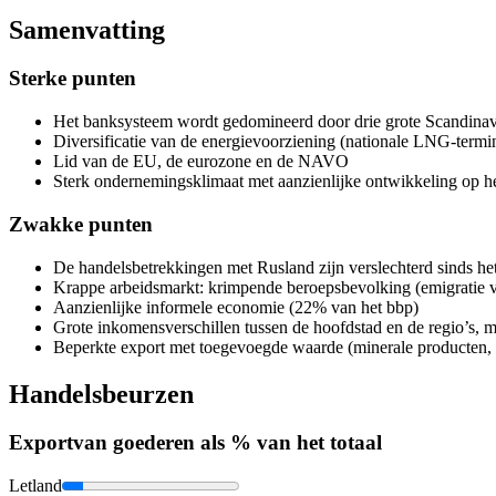
Samenvatting
Sterke punten
Het banksysteem wordt gedomineerd door drie grote Scandinavi
Diversificatie van de energievoorziening (nationale LNG-termin
Lid van de EU, de eurozone en de NAVO
Sterk ondernemingsklimaat met aanzienlijke ontwikkeling op he
Zwakke punten
De handelsbetrekkingen met Rusland zijn verslechterd sinds h
Krappe arbeidsmarkt: krimpende beroepsbevolking (emigratie v
Aanzienlijke informele economie (22% van het bbp)
Grote inkomensverschillen tussen de hoofdstad en de regio’s, 
Beperkte export met toegevoegde waarde (minerale producten, 
Handelsbeurzen
Export
van goederen als % van het totaal
Letland