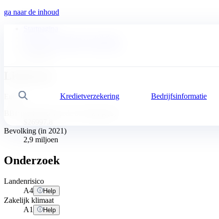
ga naar de inhoud
Startpagina
Nieuws, economie en inzichten
Commercieel Risico Dashboard
Litouwen
Litouwen
Kredietverzekering
Bedrijfsinformatie
Zoek
Europa
BBP per hoofd van de bevolking ($)
$26997.8
Bevolking (in 2021)
2,9 miljoen
Onderzoek
Landenrisico
A
4
Help
Zakelijk klimaat
A
1
Help