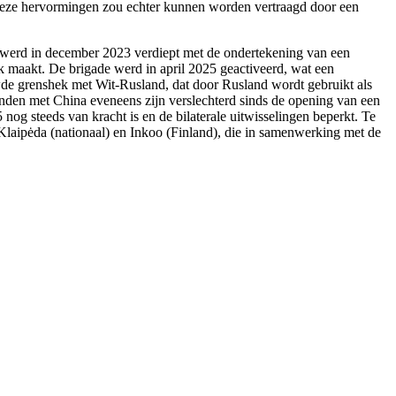
an deze hervormingen zou echter kunnen worden vertraagd door een
nd werd in december 2023 verdiept met de ondertekening van een
k maakt. De brigade werd in april 2025 geactiveerd, wat een
de grenshek met Wit-Rusland, dat door Rusland wordt gebruikt als
anden met China eveneens zijn verslechterd sinds de opening van een
og steeds van kracht is en de bilaterale uitwisselingen beperkt. Te
Klaipėda (nationaal) en Inkoo (Finland), die in samenwerking met de