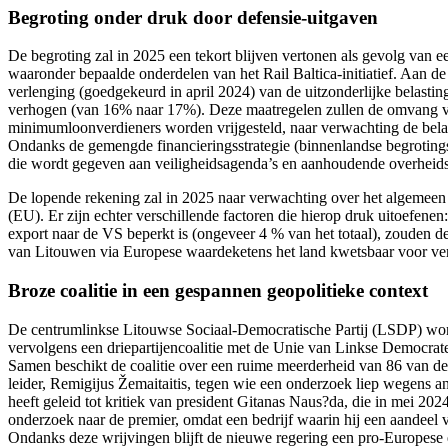
Begroting onder druk door defensie-uitgaven
De begroting zal in 2025 een tekort blijven vertonen als gevolg van ee
waaronder bepaalde onderdelen van het Rail Baltica-initiatief. Aan d
verlenging (goedgekeurd in april 2024) van de uitzonderlijke belastin
verhogen (van 16% naar 17%). Deze maatregelen zullen de omvang va
minimumloonverdieners worden vrijgesteld, naar verwachting de bela
Ondanks de gemengde financieringsstrategie (binnenlandse begrotings
die wordt gegeven aan veiligheidsagenda’s en aanhoudende overheids
De lopende rekening zal in 2025 naar verwachting over het algemeen st
(EU). Er zijn echter verschillende factoren die hierop druk uitoefene
export naar de VS beperkt is (ongeveer 4 % van het totaal), zouden 
van Litouwen via Europese waardeketens het land kwetsbaar voor ve
Broze coalitie in een gespannen geopolitieke context
De centrumlinkse Litouwse Sociaal-Democratische Partij (LSDP) won d
vervolgens een driepartijencoalitie met de Unie van Linkse Democra
Samen beschikt de coalitie over een ruime meerderheid van 86 van de 
leider, Remigijus Žemaitaitis, tegen wie een onderzoek liep wegens a
heeft geleid tot kritiek van president Gitanas Naus?da, die in mei 20
onderzoek naar de premier, omdat een bedrijf waarin hij een aandeel v
Ondanks deze wrijvingen blijft de nieuwe regering een pro-Europese en 