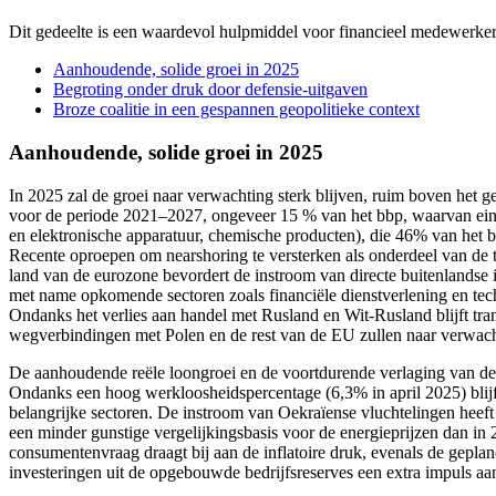
Dit gedeelte is een waardevol hulpmiddel voor financieel medewerkers 
Aanhoudende, solide groei in 2025
Begroting onder druk door defensie-uitgaven
Broze coalitie in een gespannen geopolitieke context
Aanhoudende, solide groei in 2025
In 2025 zal de groei naar verwachting sterk blijven, ruim boven het
voor de periode 2021–2027, ongeveer 15 % van het bbp, waarvan eind 
en elektronische apparatuur, chemische producten), die 46% van het bb
Recente oproepen om nearshoring te versterken als onderdeel van de
land van de eurozone bevordert de instroom van directe buitenlandse 
met name opkomende sectoren zoals financiële dienstverlening en tech
Ondanks het verlies aan handel met Rusland en Wit-Rusland blijft tran
wegverbindingen met Polen en de rest van de EU zullen naar verwach
De aanhoudende reële loongroei en de voortdurende verlaging van de
Ondanks een hoog werkloosheidspercentage (6,3% in april 2025) blijft
belangrijke sectoren. De instroom van Oekraïense vluchtelingen heeft d
een minder gunstige vergelijkingsbasis voor de energieprijzen dan i
consumentenvraag draagt bij aan de inflatoire druk, evenals de gepl
investeringen uit de opgebouwde bedrijfsreserves een extra impuls aa