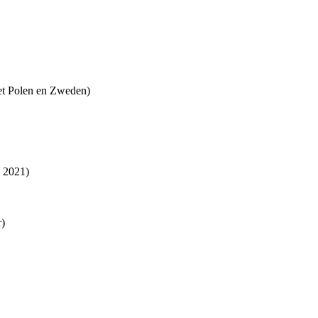
met Polen en Zweden)
n 2021)
r)