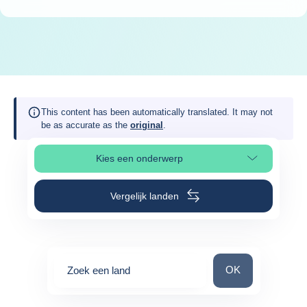
This content has been automatically translated. It may not
be as accurate as the
original
.
Kies een onderwerp
Selecteer paginasectie
Vergelijk landen
Zoek een land
OK
Zoek een land
0
suggestions