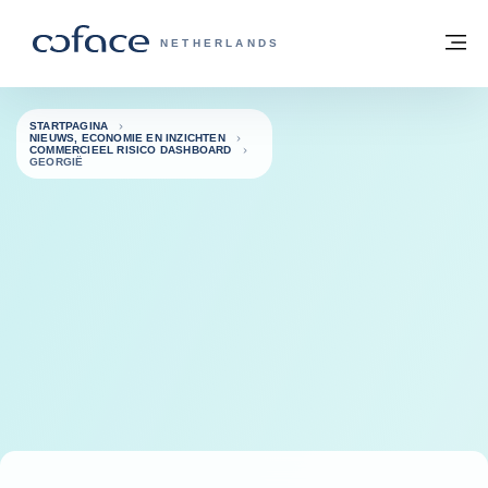
ga naar de inhoud
Terug naar startpagina
M
COFACE, FOR TRADE - GROEP WEBSIT
NETHERLANDS
STARTPAGINA
NIEUWS, ECONOMIE EN INZICHTEN
COMMERCIEEL RISICO DASHBOARD
GEORGIË