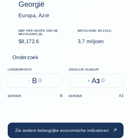
Georgië
Europa, Azië
BBP PER HOOFD VAN DE
BEVOLKING (IN 2021)
BEVOLKING ($)
$8,172.6
3,7 miljoen
Onderzoek
LANDENRISICO
ZAKELIJK KLIMAAT
B
A
Help
3
Help
B
A3
EERDER
EERDER
Zie andere belangrijke economische indicatoren