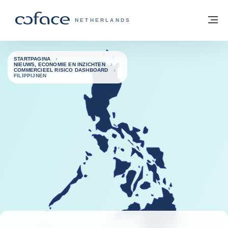
ga naar de inhoud
Terug naar startpagina
M
COFACE, FOR TRADE - GROEP WEBSIT
NETHERLANDS
STARTPAGINA
NIEUWS, ECONOMIE EN INZICHTEN
COMMERCIEEL RISICO DASHBOARD
FILIPPIJNEN