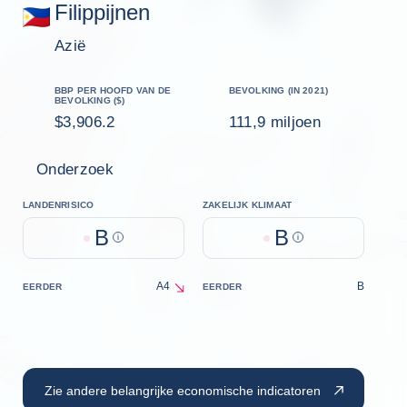
Filippijnen
Azië
BBP PER HOOFD VAN DE
BEVOLKING (IN 2021)
BEVOLKING ($)
$3,906.2
111,9 miljoen
Onderzoek
LANDENRISICO
ZAKELIJK KLIMAAT
B
B
Help
Help
A4
B
EERDER
EERDER
decrease
Zie andere belangrijke economische indicatoren