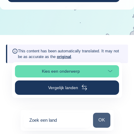
This content has been automatically translated. It may not
be as accurate as the
original
.
Kies een onderwerp
Selecteer paginasectie
Vergelijk landen
Zoek een land
OK
Zoek een land
0
suggestions