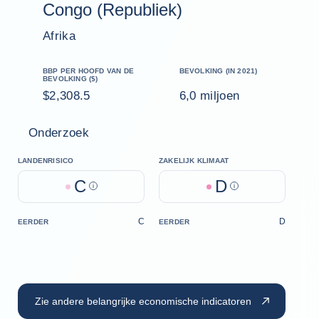
Congo (Republiek)
Afrika
BBP PER HOOFD VAN DE
BEVOLKING (IN 2021)
BEVOLKING ($)
$2,308.5
6,0 miljoen
Onderzoek
LANDENRISICO
ZAKELIJK KLIMAAT
C
D
Help
Help
C
D
EERDER
EERDER
Zie andere belangrijke economische indicatoren