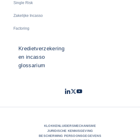
Single Risk
Zakelijke Incasso
Factoring
Kredietverzekering
en incasso
glossarium
LinkedIn
Twitter
Youtube
- Coface
- Coface
- Coface
KLOKKENLUIDERSMECHANISME
JURIDISCHE KENNISGEVING
BESCHERMING PERSOONSGEGEVENS