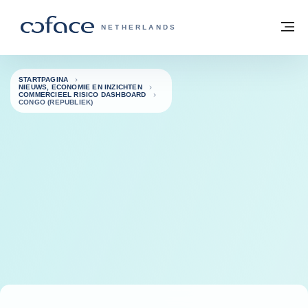
ga naar de inhoud
Terug naar startpagina
M
COFACE, FOR TRADE - GROEP WEBSIT
NETHERLANDS
STARTPAGINA
NIEUWS, ECONOMIE EN INZICHTEN
COMMERCIEEL RISICO DASHBOARD
CONGO (REPUBLIEK)