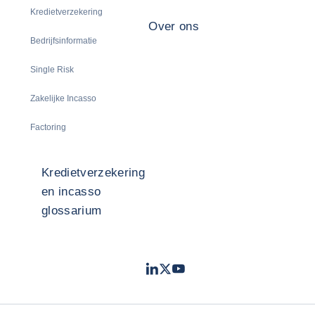
Kredietverzekering
Over ons
Bedrijfsinformatie
Single Risk
Zakelijke Incasso
Factoring
Kredietverzekering
en incasso
glossarium
LinkedIn
Twitter
Youtube
- Coface
- Coface
- Coface