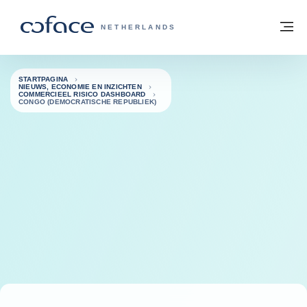
ga naar de inhoud
Terug naar startpagina
M
COFACE, FOR TRADE - GROEP WEBSIT
NETHERLANDS
STARTPAGINA
NIEUWS, ECONOMIE EN INZICHTEN
COMMERCIEEL RISICO DASHBOARD
CONGO (DEMOCRATISCHE REPUBLIEK)