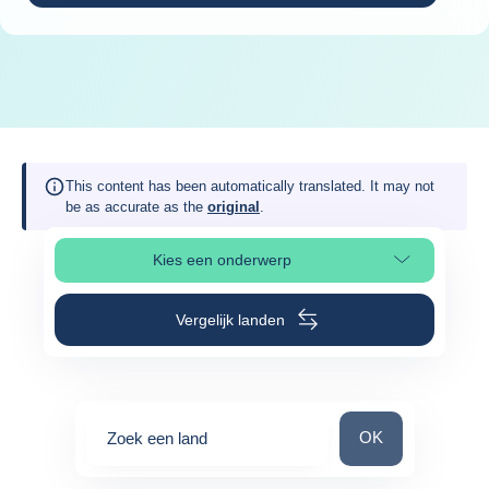
This content has been automatically translated. It may not
be as accurate as the
original
.
Kies een onderwerp
Selecteer paginasectie
Vergelijk landen
Zoek een land
OK
Zoek een land
0
suggestions