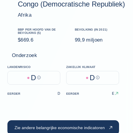
Congo (Democratische Republiek)
Afrika
BBP PER HOOFD VAN DE
BEVOLKING (IN 2021)
BEVOLKING ($)
$669.6
99,9 miljoen
Onderzoek
LANDENRISICO
ZAKELIJK KLIMAAT
D
D
Help
Help
D
E
EERDER
EERDER
Zie andere belangrijke economische indicatoren