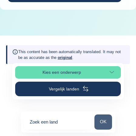
This content has been automatically translated. It may not
be as accurate as the
original
.
Kies een onderwerp
Selecteer paginasectie
Vergelijk landen
Zoek een land
OK
Zoek een land
0
suggestions