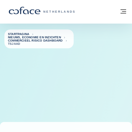
ga naar de inhoud
Terug naar startpagina
M
COFACE, FOR TRADE - GROEP WEBSIT
NETHERLANDS
STARTPAGINA
NIEUWS, ECONOMIE EN INZICHTEN
COMMERCIEEL RISICO DASHBOARD
TSJAAD