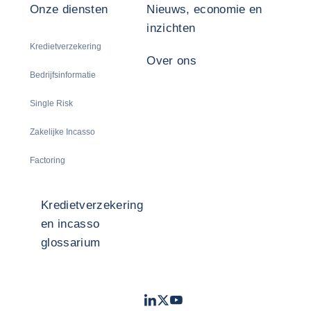
Onze diensten
Nieuws, economie en
inzichten
Kredietverzekering
Over ons
Bedrijfsinformatie
Single Risk
Zakelijke Incasso
Factoring
Kredietverzekering
en incasso
glossarium
LinkedIn
Twitter
Youtube
- Coface
- Coface
- Coface