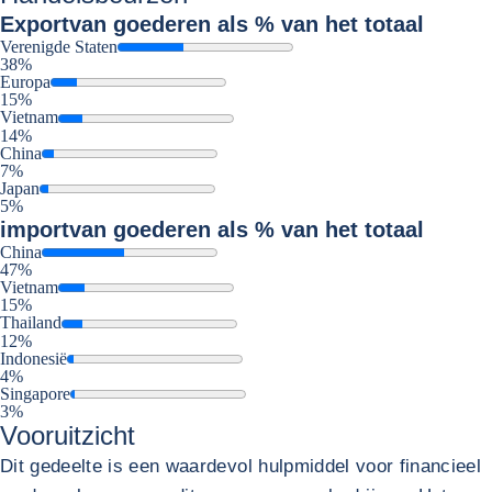
Export
van goederen als % van het totaal
Verenigde Staten
38%
Europa
15%
Vietnam
14%
China
7%
Japan
5%
import
van goederen als % van het totaal
China
47%
Vietnam
15%
Thailand
12%
Indonesië
4%
Singapore
3%
Vooruitzicht
Dit gedeelte is een waardevol hulpmiddel voor financieel