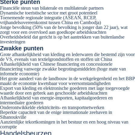
Sterke punten
Financiële steun van bilaterale en multilaterale partners
Dynamische toeristische sector met groot potentieel
Toenemende regionale integratie (ASEAN, RCEP,
vrijhandelsovereenkomst tussen China en Cambodja)
Jonge bevolking (50% van de bevolking is jonger dan 22 jaar), wat
zorgt voor een overvloed aan goedkope arbeidskrachten
Overheidsbeleid dat gericht is op het aantrekken van buitenlandse
investeringen
Zwakke punten
Grote afhankelijkheid van kleding en lederwaren die bestemd zijn voor
de VS, evenals van textielgrondstoffen en stoffen uit China
Afhankelijkheid van Chinese financiering en concessionele
financiering vanwege zwakke begrotingsmiddelen (hoge mate van
informele economie)
Het grote aandeel van de landbouw in de werkgelegenheid en het BBP
maakt de economie kwetsbaar voor weersomstandigheden
Export van kleding en elektronische goederen met lage toegevoegde
waarde door een gebrek aan geschoolde arbeidskrachten
Afhankelijkheid van energie-importen, kapitaalgoederen en
intermediaire goederen
Onderontwikkelde elektriciteits- en transportnetwerken
Beperkte capaciteit van de enige internationale zeehaven in
Sihanoukville
Aanzienlijke tekortkomingen in het bestuur en een hoog niveau van
corruptie
Handelsbeurzen