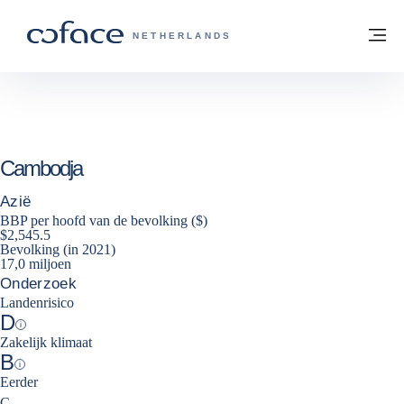
ga naar de inhoud
Terug naar startpagina
M
COFACE, FOR TRADE - GROEP WEBSIT
NETHERLANDS
Cambodja
Azië
BBP per hoofd van de bevolking ($)
$2,545.5
Bevolking (in 2021)
17,0 miljoen
Onderzoek
Landenrisico
D
Help
Zakelijk klimaat
B
Help
Eerder
decrease
C