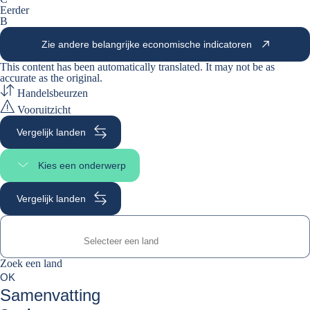
Eerder
B
Zie andere belangrijke economische indicatoren
This content has been automatically translated. It may not be as
accurate as the
original
.
Handelsbeurzen
Vooruitzicht
Vergelijk landen
Kies een onderwerp
Selecteer paginasectie
Vergelijk landen
Zoek een land
Zoek een land
0
OK
suggestions
Samenvatting