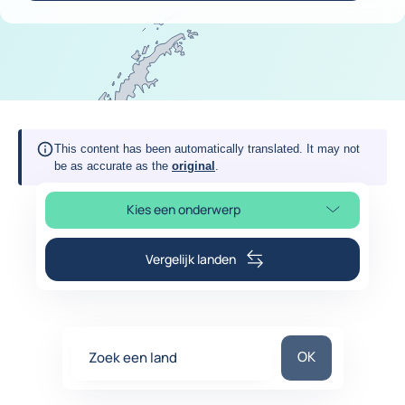
This content has been automatically translated. It may not
be as accurate as the
original
.
Kies een onderwerp
Selecteer paginasectie
Vergelijk landen
Zoek een land
OK
Zoek een land
0
suggestions