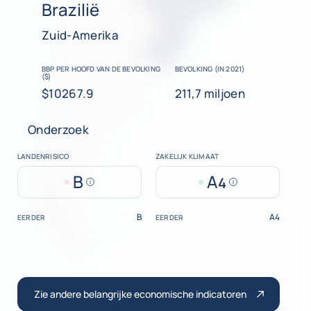
Brazilië
Zuid-Amerika
BBP PER HOOFD VAN DE BEVOLKING
BEVOLKING (IN 2021)
($)
$10267.9
211,7 miljoen
Onderzoek
LANDENRISICO
ZAKELIJK KLIMAAT
B
A
4
Help
Help
B
A4
EERDER
EERDER
Zie andere belangrijke economische indicatoren