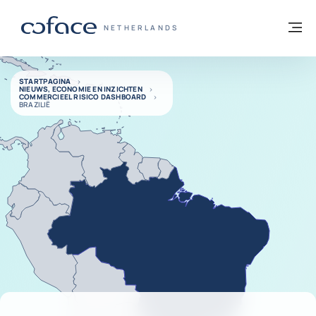
ga naar de inhoud
Terug naar startpagina
M
COFACE, FOR TRADE - GROEP WEBSITE
NETHERLANDS
STARTPAGINA
NIEUWS, ECONOMIE EN INZICHTEN
COMMERCIEEL RISICO DASHBOARD
BRAZILIË