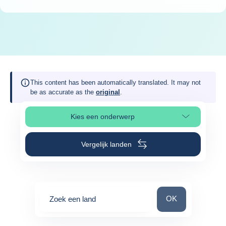
This content has been automatically translated. It may not
be as accurate as the
original
.
Kies een onderwerp
Selecteer paginasectie
Vergelijk landen
Zoek een land
OK
Zoek een land
0
suggestions