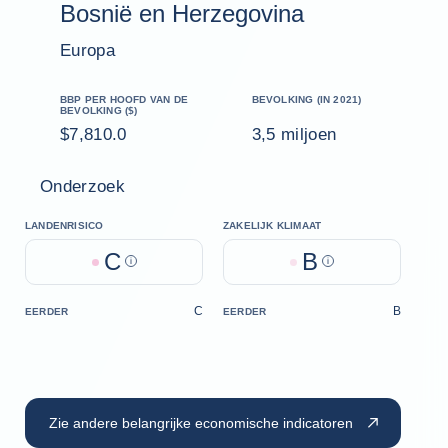
Bosnië en Herzegovina
Europa
BBP PER HOOFD VAN DE
BEVOLKING (IN 2021)
BEVOLKING ($)
$7,810.0
3,5 miljoen
Onderzoek
LANDENRISICO
ZAKELIJK KLIMAAT
C
B
Help
Help
C
B
EERDER
EERDER
Zie andere belangrijke economische indicatoren