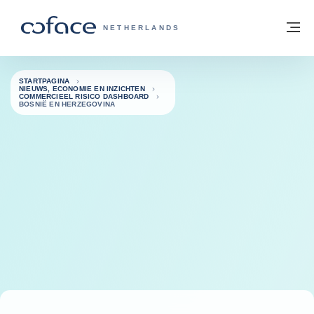
ga naar de inhoud
Terug naar startpagina
M
COFACE, FOR TRADE - GROEP WEBSIT
NETHERLANDS
STARTPAGINA
NIEUWS, ECONOMIE EN INZICHTEN
COMMERCIEEL RISICO DASHBOARD
BOSNIË EN HERZEGOVINA