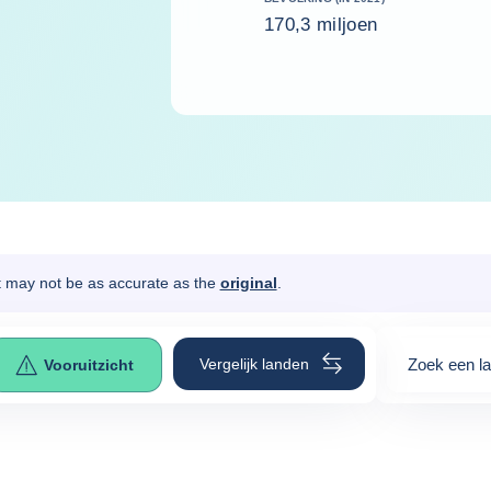
170,3 miljoen
It may not be as accurate as the
original
.
Vergelijk landen
Zoek een l
Vooruitzicht
0
suggestio