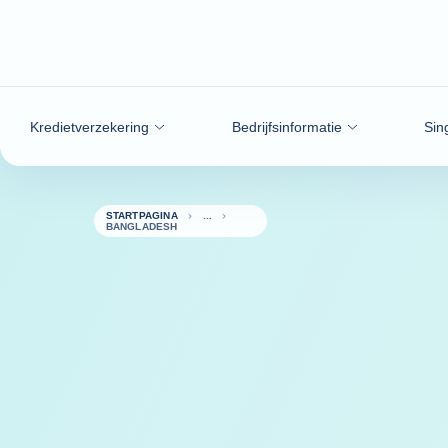
ga naar de inhoud
Kredietverzekering
Bedrijfsinformatie
Sin
STARTPAGINA
BANGLADESH