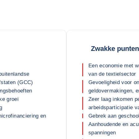
Zwakke punten
Een economie met wei
buitenlandse
van de textielsector
fstaten (GCC)
Gevoeligheid voor on
ringsbehoeften
geldovermakingen, en
ke groei
Zeer laag inkomen pe
g
arbeidsparticipatie 
microfinanciering en
Gebrek aan geschool
Aanhoudende en acute
spanningen