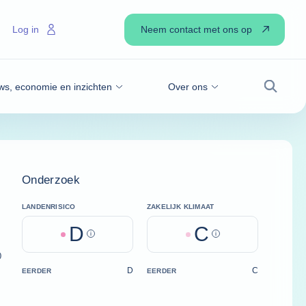
Neem contact met ons op
Log in
ws, economie en inzichten
Over ons
Zoek
Onderzoek
LANDENRISICO
ZAKELIJK KLIMAAT
D
C
Help
Help
)
D
C
EERDER
EERDER