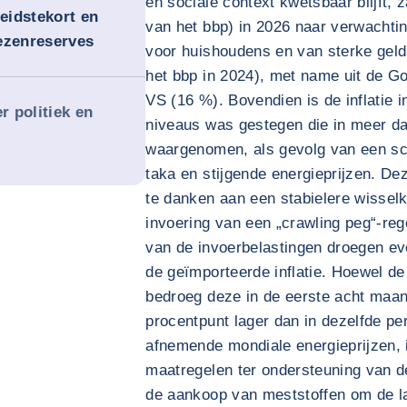
en sociale context kwetsbaar blijft, 
heidstekort en
van het bbp) in 2026 naar verwachti
ezenreserves
voor huishoudens en van sterke geld
het bbp in 2024), met name uit de Go
VS (16 %). Bovendien is de inflatie 
 politiek en
niveaus was gestegen die in meer da
waargenomen, als gevolg van een s
taka en stijgende energieprijzen. De
te danken aan een stabielere wissel
invoering van een „crawling peg“-re
van de invoerbelastingen droegen ev
de geïmporteerde inflatie. Hoewel de
bedroeg deze in de eerste acht maa
procentpunt lager dan in dezelfde pe
afnemende mondiale energieprijzen, 
maatregelen ter ondersteuning van d
de aankoop van meststoffen om de l