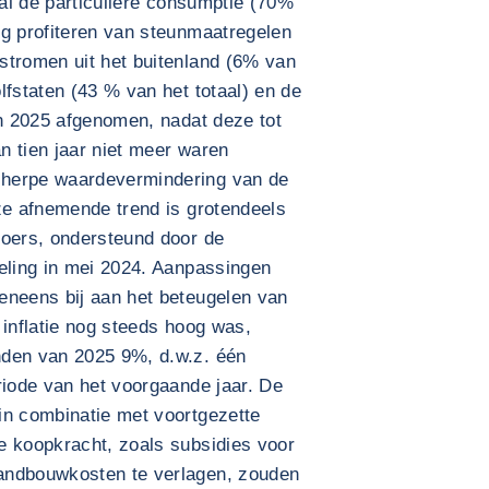
zal de particuliere consumptie (70%
ng profiteren van steunmaatregelen
stromen uit het buitenland (6% van
lfstaten (43 % van het totaal) en de
in 2025 afgenomen, nadat deze tot
n tien jaar niet meer waren
cherpe waardevermindering van de
ze afnemende trend is grotendeels
koers, ondersteund door de
geling in mei 2024. Aanpassingen
eneens bij aan het beteugelen van
 inflatie nog steeds hoog was,
nden van 2025 9%, d.w.z. één
riode van het voorgaande jaar. De
in combinatie met voortgezette
e koopkracht, zoals subsidies voor
andbouwkosten te verlagen, zouden