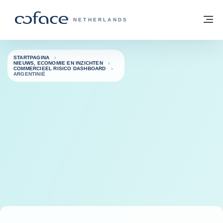
ga naar de inhoud
Terug naar startpagina
M
COFACE, FOR TRADE - GROEP WEBSIT
NETHERLANDS
STARTPAGINA
NIEUWS, ECONOMIE EN INZICHTEN
COMMERCIEEL RISICO DASHBOARD
ARGENTINIË