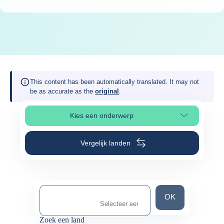
This content has been automatically translated. It may not
be as accurate as the
original
.
Kies een onderwerp
Selecteer paginasectie
Vergelijk landen
Zoek een land
OK
Zoek een land