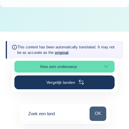
This content has been automatically translated. It may not
be as accurate as the
original
.
Kies een onderwerp
Selecteer paginasectie
Vergelijk landen
Zoek een land
OK
Zoek een land
0
suggestions