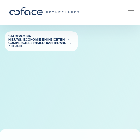
ga naar de inhoud
Terug naar startpagina
M
COFACE, FOR TRADE - GROEP WEBSIT
NETHERLANDS
STARTPAGINA
NIEUWS, ECONOMIE EN INZICHTEN
COMMERCIEEL RISICO DASHBOARD
ALBANIË