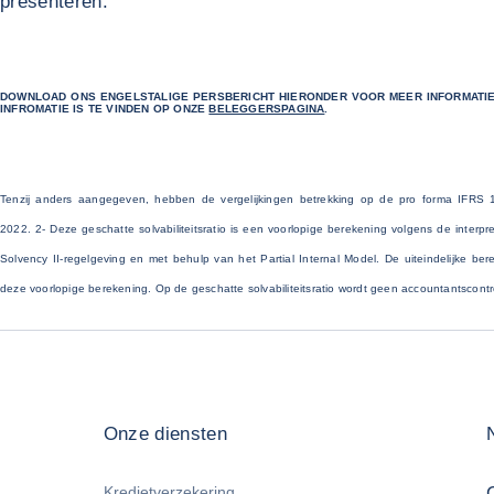
presenteren."
DOWNLOAD ONS ENGELSTALIGE PERSBERICHT HIERONDER VOOR MEER INFORMATIE.
INFROMATIE IS TE VINDEN OP ONZE
BELEGGERSPAGINA
.
Tenzij anders aangegeven, hebben de vergelijkingen betrekking op de pro forma IFRS 17
2022. 2- Deze geschatte solvabiliteitsratio is een voorlopige berekening volgens de interp
Solvency II-regelgeving en met behulp van het Partial Internal Model. De uiteindelijke be
deze voorlopige berekening. Op de geschatte solvabiliteitsratio wordt geen accountantscont
Onze diensten
Kredietverzekering