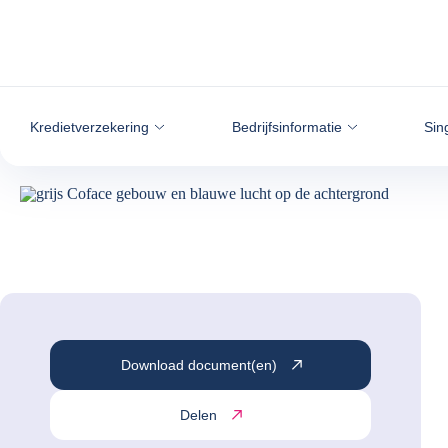
ga naar de inhoud
Kredietverzekering
Bedrijfsinformatie
Sin
Download document(en)
Delen