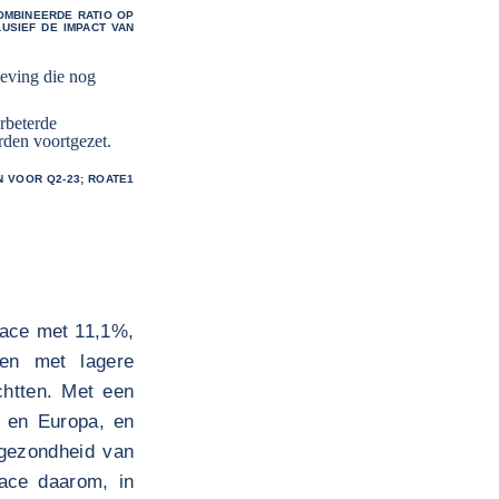
COMBINEERDE RATIO OP
LUSIEF DE IMPACT VAN
geving die nog
rbeterde
rden voortgezet.
N VOOR Q2-23; ROATE1
oface met 11,1%,
zen met lagere
ichtten. Met een
 en Europa, en
e gezondheid van
face daarom, in