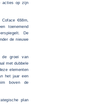
 acties op zijn
n Coface €68m,
een toenemend
erspiegelt. De
onder de nieuwe
n de groei van
taal met dubbele
 deze elementen
n het jaar een
ruim boven de
ategische plan