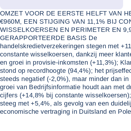
OMZET VOOR DE EERSTE HELFT VAN HE
€960M, EEN STIJGING VAN 11,1% BIJ C
WISSELKOERSEN EN PERIMETER EN 9,
#
ECONOMISCHE PUBLICATIES
GERAPPORTEERDE BASIS De
handelskredietverzekeringen stegen met +11
constante wisselkoersen, dankzij meer klante
en groei in provisie-inkomsten (+11,3%); Kl
stond op recordhoogte (94,4%); het prijseffe
steeds negatief (-2,0%), maar minder dan in
groei van Bedrijfsinformatie houdt aan met 
cijfers (+14,8% bij constante wisselkoersen);
steeg met +5,4%, als gevolg van een duideli
economische vertraging in Duitsland en Pole