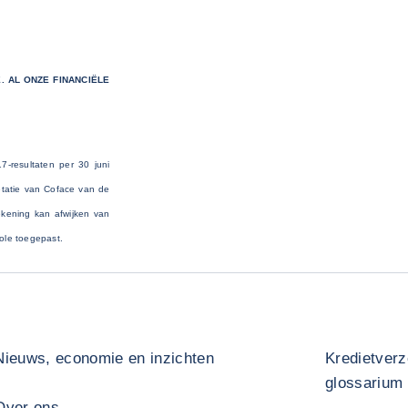
 AL ONZE FINANCIËLE
-resultaten per 30 juni
retatie van Coface van de
rekening kan afwijken van
role toegepast.
Nieuws, economie en inzichten
Kredietverz
glossarium
Over ons