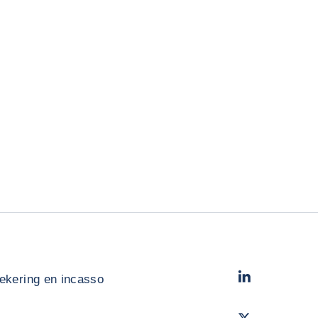
LinkedIn
- Cofac
ekering en incasso
Twitter
- Coface