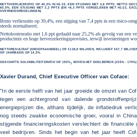
NETTOVERLIESRATIO OP 40,3% IN H1-23, EEN STIJGING MET 3,8 PPTS; NETTO GE
65,5%, EEN STIJGING MET 2,2 PPTS (EN +8,3 PPTS VERGELEKEN MET H1-22, EXC
OVERHEIDSREGELINGEN)
Bruto verliesratio op 39,4%, een stijging van 7,4 ppts in een risico-om
steeds normaliseert;
Nettokostenratio met 1,6 ppt gedaald naar 25,2% als gevolg van een ve
productmix en hoge herverzekeringsprovisies, terwijl investeringen wo
NETTORESULTAAT (GROEPSAANDEEL) OP €128,8 MILJOEN, INCLUSIEF €67,7 MILJOE
OP JAARBASIS OP 14,3%.
GESCHATTE SOLVABILITEITSRATIO OP 192%
BOVEN HET DOELBEREIK (155% - 175%)
2
Xavier Durand, Chief Executive Officer van Coface:
"In de eerste helft van het jaar groeide de omzet van C
tegen een achtergrond van dalende grondstoffenprij
energieprijzen die, althans tijdelijk, de inflatiedruk verl
nog steeds zwakke economische groei, vooral in China
stijgende financieringskosten verslechtert de financiël
veel bedrijven. Sinds het begin van het jaar heeft Co