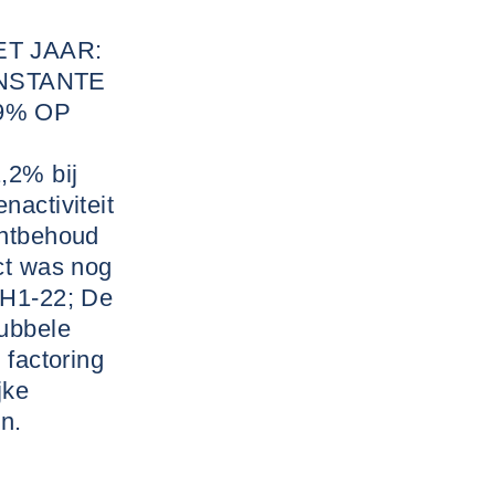
T JAAR:
ONSTANTE
9% OP
,2% bij
nactiviteit
antbehoud
ct was nog
 H1-22; De
dubbele
 factoring
jke
n.