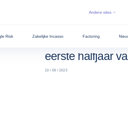
NIEUWS,
COFACE B
STARTPAGINA
ECONOMIE EN
NETTORES
Andere sites
INZICHTEN
Coface bevestigt
gle Risk
Zakelijke Incasso
Factoring
Nieu
van het jaar met 
eerste halfjaar 
10 / 08 / 2023