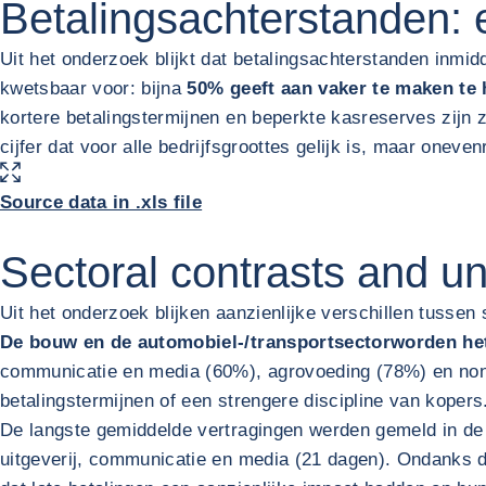
Betalingsachterstanden:
Uit het onderzoek blijkt dat betalingsachterstanden inmid
kwetsbaar voor: bijna
50% geeft aan vaker te maken te
kortere betalingstermijnen en beperkte kasreserves zijn z
cijfer dat voor alle bedrijfsgroottes gelijk is, maar oneve
VERGROOT AFBEELDING
Source data in .xls file
Sectoral contrasts and u
Uit het onderzoek blijken aanzienlijke verschillen tussen 
De bouw en de automobiel-/transportsector
worden het
communicatie en media (60%), agrovoeding (78%) en non-
betalingstermijnen of een strengere discipline van kopers
De langste gemiddelde vertragingen werden gemeld in de b
uitgeverij, communicatie en media (21 dagen). Ondanks d