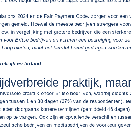
et is ook hoger dan de percentages betalingsachterstand
ations 2024 en de Fair Payment Code, zorgen voor een ve
ringen gemeld. Hoewel de meeste bedrijven strengere voo
low, in vergelijking met grotere bedrijven die een sterke
 voor Britse bedrijven en vormen een bedreiging voor de f
hoop bieden, moet het herstel breed gedragen worden om e
nkrijk en Ierland
jdverbreide praktijk, maa
niversele praktijk onder Britse bedrijven, waarbij slechts
n tussen 1 en 30 dagen (37% van de respondenten), terwi
n bieden doorgaans kortere termijnen (gemiddeld 46 dagen)
n op te vangen. Ook zijn er opvallende verschillen tussen
maceutische bedrijven en mediabedrijven de voorkeur geven