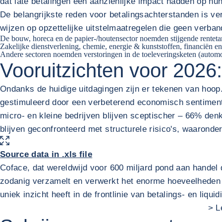
dat late betalingen een aanzienlijke impact hadden op hu
De belangrijkste reden voor betalingsachterstanden is ve
wijzen op opzettelijke uitstelmaatregelen die geen verban
De bouw, horeca en de papier-/houtensector noemden stijgende rentetarie
Zakelijke dienstverlening, chemie, energie & kunststoffen, financiën en
Andere sectoren noemden verstoringen in de toeleveringsketen (automobie
Vooruitzichten voor 2026:
Ondanks de huidige uitdagingen zijn er tekenen van hoo
gestimuleerd door een verbeterend economisch sentiment 
micro- en kleine bedrijven blijven sceptischer – 66% denk
blijven geconfronteerd met structurele risico's, waarond
VERGROOT AFBEELDING
Source data in .xls file
Coface, dat wereldwijd voor 600 miljard pond aan handel d
zodanig verzamelt en verwerkt het enorme hoeveelheden g
uniek inzicht heeft in de frontlinie van betalings- en liqu
> L