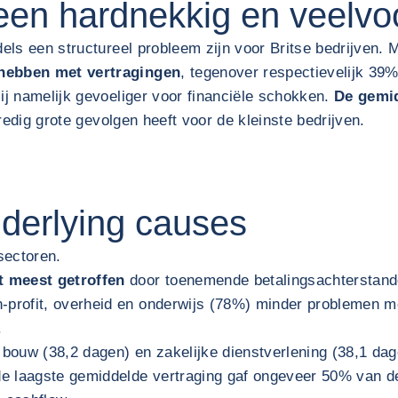
 een hardnekkig en veel
dels een structureel probleem zijn voor Britse bedrijven. 
 hebben met vertragingen
, tegenover respectievelijk 39
ij namelijk gevoeliger voor financiële schokken.
De gemid
nredig grote gevolgen heeft voor de kleinste bedrijven.
nderlying causes
sectoren.
 meest getroffen
door toenemende betalingsachterstanden
profit, overheid en onderwijs (78%) minder problemen me
.
ouw (38,2 dagen) en zakelijke dienstverlening (38,1 dage
e laagste gemiddelde vertraging gaf ongeveer 50% van de