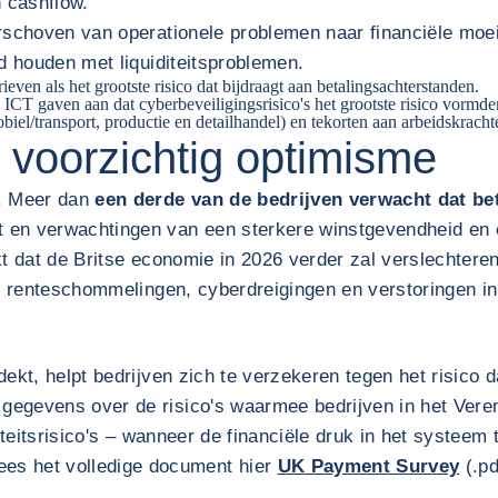
n cashflow.
rschoven van operationele problemen naar financiële moei
d houden met liquiditeitsproblemen.
ven als het grootste risico dat bijdraagt aan betalingsachterstanden.
 ICT gaven aan dat cyberbeveiligingsrisico's het grootste risico vormde
l/transport, productie en detailhandel) en tekorten aan arbeidskrachten
 voorzichtig optimisme
p. Meer dan
een derde van de bedrijven verwacht dat be
en verwachtingen van een sterkere winstgevendheid en ca
t dat de Britse economie in 2026 verder zal verslechteren
er renteschommelingen, cyberdreigingen en verstoringen in
ekt, helpt bedrijven zich te verzekeren tegen het risico d
egevens over de risico's waarmee bedrijven in het Veren
iditeitsrisico's – wanneer de financiële druk in het systee
ees het volledige document hier
UK Payment Survey
(.pd