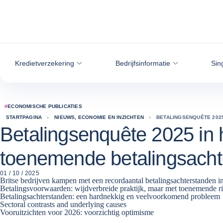
ga naar de inhoud
Kredietverzekering
Bedrijfsinformatie
Sin
#
ECONOMISCHE PUBLICATIES
STARTPAGINA
NIEUWS, ECONOMIE EN INZICHTEN
BETALINGSENQUÊTE 202
Betalingsenquête 2025 in 
toenemende betalingsacht
01 / 10 / 2025
Britse bedrijven kampen met een recordaantal betalingsachterstanden in
Betalingsvoorwaarden: wijdverbreide praktijk, maar met toenemende ri
Betalingsachterstanden: een hardnekkig en veelvoorkomend probleem
Sectoral contrasts and underlying causes
Vooruitzichten voor 2026: voorzichtig optimisme