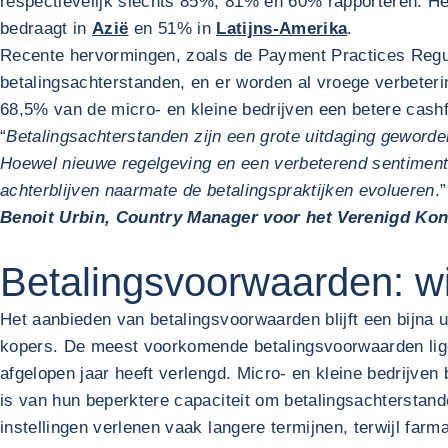
respectievelijk slechts 85%, 81% en 60% rapporteren. H
bedraagt in
Azië
en 51% in
Latijns-Amerika
.
Recente hervormingen, zoals de Payment Practices Regul
betalingsachterstanden, en er worden al vroege verbete
68,5% van de micro- en kleine bedrijven een betere cashf
“
Betalingsachterstanden zijn een grote uitdaging geworden
Hoewel nieuwe regelgeving en een verbeterend sentiment 
achterblijven naarmate de betalingspraktijken evolueren
.”
Benoit Urbin, Country Manager voor het Verenigd Koni
Betalingsvoorwaarden: wi
Het aanbieden van betalingsvoorwaarden blijft een bijna u
kopers. De meest voorkomende betalingsvoorwaarden ligge
afgelopen jaar heeft verlengd. Micro- en kleine bedrijve
is van hun beperktere capaciteit om betalingsachterstande
instellingen verlenen vaak langere termijnen, terwijl far