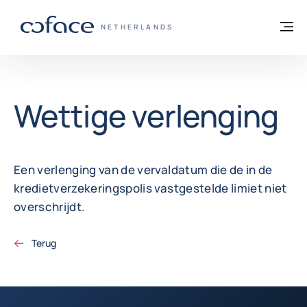
ga naar de inhoud
Terug naar startpagina
M
COFACE, FOR TRADE - GROEP WEBSITE
NETHERLANDS
Wettige verlenging
Een verlenging van de vervaldatum die de in de
kredietverzekeringspolis vastgestelde limiet niet
overschrijdt.
Terug