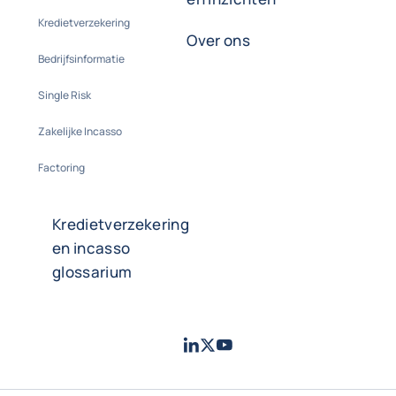
Kredietverzekering
Over ons
Bedrijfsinformatie
Single Risk
Zakelijke Incasso
Factoring
Kredietverzekering
en incasso
glossarium
LinkedIn
Twitter
Youtube
- Coface
- Coface
- Coface