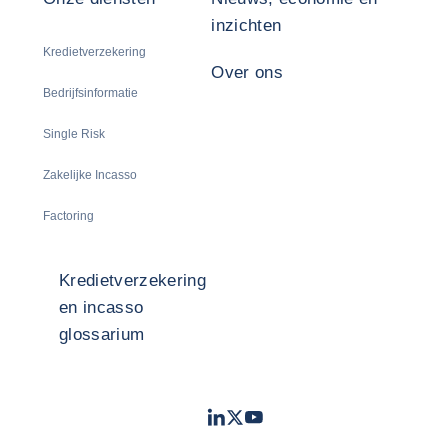
inzichten
Kredietverzekering
Over ons
Bedrijfsinformatie
Single Risk
Zakelijke Incasso
Factoring
Kredietverzekering
en incasso
glossarium
LinkedIn
Twitter
Youtube
- Coface
- Coface
- Coface