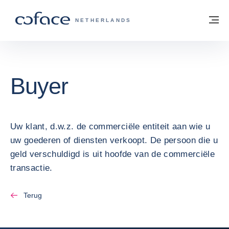
ga naar de inhoud
Terug naar startpagina
M
COFACE, FOR TRADE - GROEP WEBSIT
NETHERLANDS
Buyer
Uw klant, d.w.z. de commerciële entiteit aan wie u
uw goederen of diensten verkoopt. De persoon die u
geld verschuldigd is uit hoofde van de commerciële
transactie.
Terug