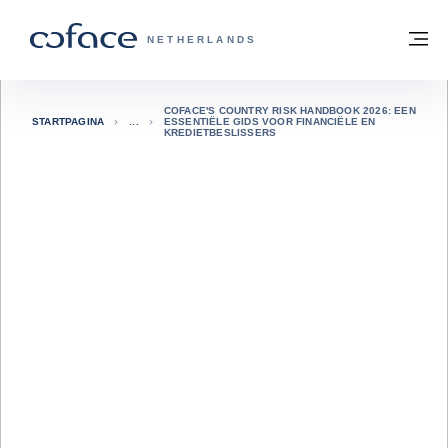
ga naar de inhoud
Terug naar startpagina
M
COFACE, FOR TRADE - GROEP WEBSIT
NETHERLANDS
COFACE'S COUNTRY RISK HANDBOOK 2026: EEN
STARTPAGINA
ESSENTIËLE GIDS VOOR FINANCIËLE EN
KREDIETBESLISSERS