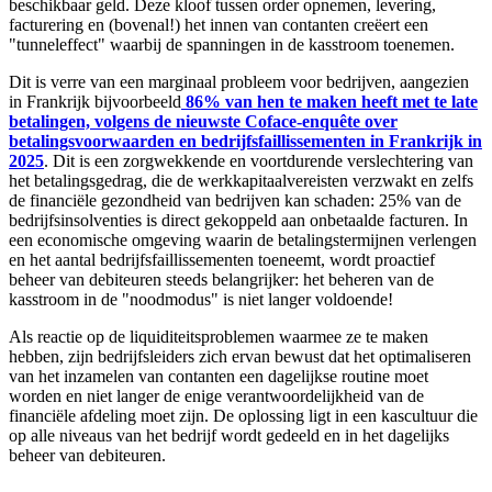
beschikbaar geld. Deze kloof tussen order opnemen, levering,
facturering en (bovenal!) het innen van contanten creëert een
"tunneleffect" waarbij de spanningen in de kasstroom toenemen.
Dit is verre van een marginaal probleem voor bedrijven, aangezien
in Frankrijk bijvoorbeeld
86% van hen te maken heeft met te late
betalingen, volgens de nieuwste Coface-enquête over
betalingsvoorwaarden en bedrijfsfaillissementen in Frankrijk in
2025
. Dit is een zorgwekkende en voortdurende verslechtering van
het betalingsgedrag, die de werkkapitaalvereisten verzwakt en zelfs
de financiële gezondheid van bedrijven kan schaden: 25% van de
bedrijfsinsolventies is direct gekoppeld aan onbetaalde facturen. In
een economische omgeving waarin de betalingstermijnen verlengen
en het aantal bedrijfsfaillissementen toeneemt, wordt proactief
beheer van debiteuren steeds belangrijker: het beheren van de
kasstroom in de "noodmodus" is niet langer voldoende!
Als reactie op de liquiditeitsproblemen waarmee ze te maken
hebben, zijn bedrijfsleiders zich ervan bewust dat het optimaliseren
van het inzamelen van contanten een dagelijkse routine moet
worden en niet langer de enige verantwoordelijkheid van de
financiële afdeling moet zijn. De oplossing ligt in een kascultuur die
op alle niveaus van het bedrijf wordt gedeeld en in het dagelijks
beheer van debiteuren.