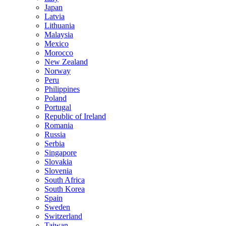
Japan
Latvia
Lithuania
Malaysia
Mexico
Morocco
New Zealand
Norway
Peru
Philippines
Poland
Portugal
Republic of Ireland
Romania
Russia
Serbia
Singapore
Slovakia
Slovenia
South Africa
South Korea
Spain
Sweden
Switzerland
Taiwan