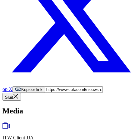
op X
Kopieer link
Sluit
Media
ITW Client JJA