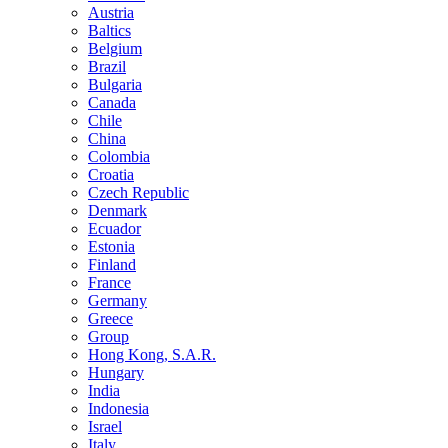
Austria
Baltics
Belgium
Brazil
Bulgaria
Canada
Chile
China
Colombia
Croatia
Czech Republic
Denmark
Ecuador
Estonia
Finland
France
Germany
Greece
Group
Hong Kong, S.A.R.
Hungary
India
Indonesia
Israel
Italy