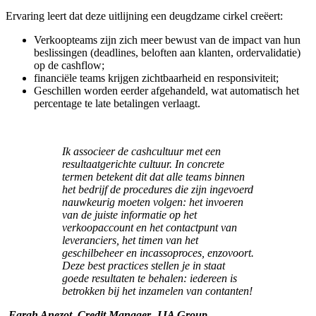
Ervaring leert dat deze uitlijning een deugdzame cirkel creëert:
Verkoopteams zijn zich meer bewust van de impact van hun
beslissingen (deadlines, beloften aan klanten, ordervalidatie)
op de cashflow;
financiële teams krijgen zichtbaarheid en responsiviteit;
Geschillen worden eerder afgehandeld, wat automatisch het
percentage te late betalingen verlaagt.
Ik associeer de cashcultuur met een
resultaatgerichte cultuur. In concrete
termen betekent dit dat alle teams binnen
het bedrijf de procedures die zijn ingevoerd
nauwkeurig moeten volgen: het invoeren
van de juiste informatie op het
verkoopaccount en het contactpunt van
leveranciers, het timen van het
geschilbeheer en incassoproces, enzovoort.
Deze best practices stellen je in staat
goede resultaten te behalen: iedereen is
betrokken bij het inzamelen van contanten!
Farah Anezot, Credit Manager, JJA Group