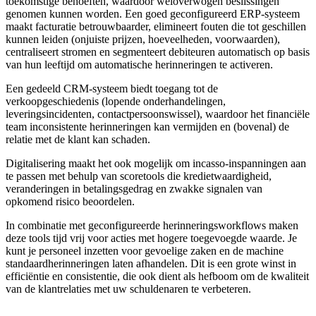
toekomstige behoeften, waardoor weloverwogen beslissingen
genomen kunnen worden. Een goed geconfigureerd ERP-systeem
maakt facturatie betrouwbaarder, elimineert fouten die tot geschillen
kunnen leiden (onjuiste prijzen, hoeveelheden, voorwaarden),
centraliseert stromen en segmenteert debiteuren automatisch op basis
van hun leeftijd om automatische herinneringen te activeren.
Een gedeeld CRM-systeem biedt toegang tot de
verkoopgeschiedenis (lopende onderhandelingen,
leveringsincidenten, contactpersoonswissel), waardoor het financiële
team inconsistente herinneringen kan vermijden en (bovenal) de
relatie met de klant kan schaden.
Digitalisering maakt het ook mogelijk om incasso-inspanningen aan
te passen met behulp van scoretools die kredietwaardigheid,
veranderingen in betalingsgedrag en zwakke signalen van
opkomend risico beoordelen.
In combinatie met geconfigureerde herinneringsworkflows maken
deze tools tijd vrij voor acties met hogere toegevoegde waarde. Je
kunt je personeel inzetten voor gevoelige zaken en de machine
standaardherinneringen laten afhandelen. Dit is een grote winst in
efficiëntie en consistentie, die ook dient als hefboom om de kwaliteit
van de klantrelaties met uw schuldenaren te verbeteren.