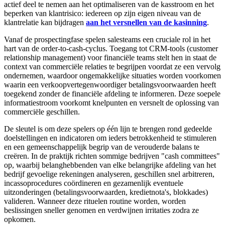
actief deel te nemen aan het optimaliseren van de kasstroom en het
beperken van klantrisico: iedereen op zijn eigen niveau van de
klantrelatie kan bijdragen
aan het versnellen van de kasinning
.
Vanaf de prospectingfase spelen salesteams een cruciale rol in het
hart van de order-to-cash-cyclus. Toegang tot CRM-tools (customer
relationship management) voor financiële teams stelt hen in staat de
context van commerciële relaties te begrijpen voordat ze een vervolg
ondernemen, waardoor ongemakkelijke situaties worden voorkomen
waarin een verkoopvertegenwoordiger betalingsvoorwaarden heeft
toegekend zonder de financiële afdeling te informeren. Deze soepele
informatiestroom voorkomt knelpunten en versnelt de oplossing van
commerciële geschillen.
De sleutel is om deze spelers op één lijn te brengen rond gedeelde
doelstellingen en indicatoren om ieders betrokkenheid te stimuleren
en een gemeenschappelijk begrip van de verouderde balans te
creëren. In de praktijk richten sommige bedrijven "cash committees"
op, waarbij belanghebbenden van elke belangrijke afdeling van het
bedrijf gevoelige rekeningen analyseren, geschillen snel arbitreren,
incassoprocedures coördineren en gezamenlijk eventuele
uitzonderingen (betalingsvoorwaarden, kredietnota's, blokkades)
valideren. Wanneer deze rituelen routine worden, worden
beslissingen sneller genomen en verdwijnen irritaties zodra ze
opkomen.